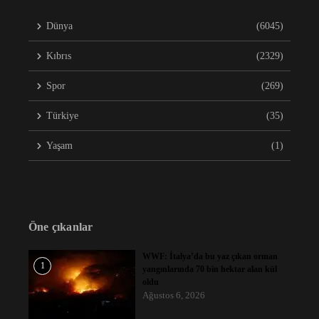
Dünya
(6045)
Kıbrıs
(2329)
Spor
(269)
Türkiye
(35)
Yaşam
(1)
Öne çıkanlar
WWF: İtalya’da bu yaz çıkan orman
1
yangınlarında 70 bin hektar alan kül
oldu
Ağustos 6, 2026