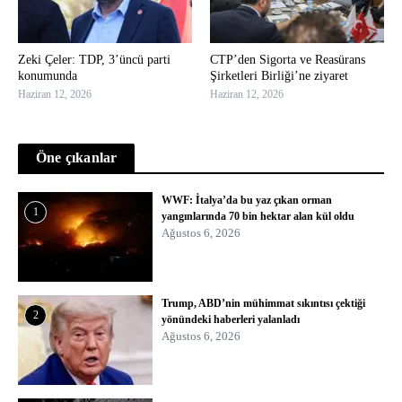
Zeki Çeler: TDP, 3’üncü parti
CTP’den Sigorta ve Reasürans
konumunda
Şirketleri Birliği’ne ziyaret
Haziran 12, 2026
Haziran 12, 2026
Öne çıkanlar
WWF: İtalya’da bu yaz çıkan orman
1
yangınlarında 70 bin hektar alan kül oldu
Ağustos 6, 2026
Trump, ABD’nin mühimmat sıkıntısı çektiği
2
yönündeki haberleri yalanladı
Ağustos 6, 2026