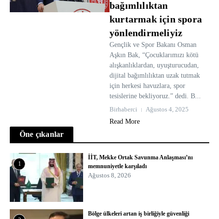
bağımlılıktan
kurtarmak için spora
yönlendirmeliyiz
Gençlik ve Spor Bakanı Osman
Aşkın Bak, “Çocuklarımızı kötü
alışkanlıklardan, uyuşturucudan,
dijital bağımlılıktan uzak tutmak
için herkesi havuzlara, spor
tesislerine bekliyoruz.” dedi. B...
Birhaberci
Ağustos 4, 2025
Read More
Öne çıkanlar
İİT, Mekke Ortak Savunma Anlaşması’nı
1
memnuniyetle karşıladı
Ağustos 8, 2026
Bölge ülkeleri artan iş birliğiyle güvenliği