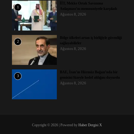
İİT, Mekke Ortak Savunma
1
Anlaşması’nı memnuniyetle karşıladı
Ağustos 8, 2026
Bölge ülkeleri artan iş birliğiyle güvenliği
2
sağlayabilirler
Ağustos 8, 2026
BAE, İran’ın Hürmüz Boğazı’nda bir
3
gemisini füzeyle hedef aldığını duyurdu
Ağustos 8, 2026
Copyright © 2026 | Powered by
Haber Dergisi X