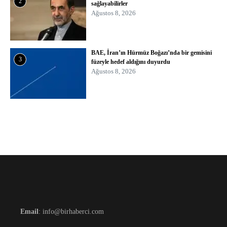
2
sağlayabilirler
Ağustos 8, 2026
BAE, İran’ın Hürmüz Boğazı’nda bir gemisini
3
füzeyle hedef aldığını duyurdu
Ağustos 8, 2026
Email
: info@birhaberci.com