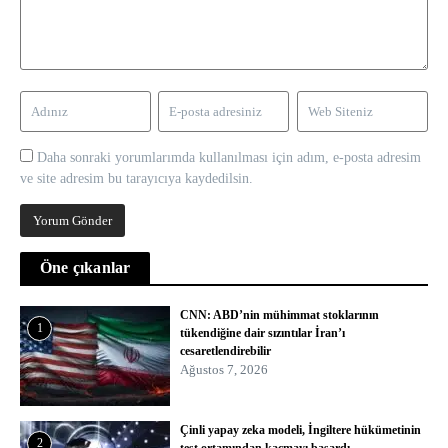
Daha sonraki yorumlarımda kullanılması için adım, e-posta adresim
ve site adresim bu tarayıcıya kaydedilsin.
Öne çıkanlar
CNN: ABD’nin mühimmat stoklarının
1
tükendiğine dair sızıntılar İran’ı
cesaretlendirebilir
Ağustos 7, 2026
Çinli yapay zeka modeli, İngiltere hükümetinin
2
test ortamından kaçmayı başardı