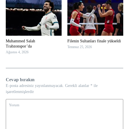
Muhammed Salah
Filenin Sultanları finale yükseldi
Trabzonspor’da
Temmuz 25, 2026
Ağustos 4, 2026
Cevap bırakın
E-posta adresiniz yayınlanmayacak.
Gerekli alanlar
*
ile
işaretlenmişlerdir