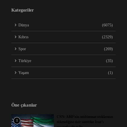
Kategoriler
Dünya
(6075)
Kıbrıs
(2329)
Spor
(269)
Türkiye
(35)
Yaşam
(1)
Öne çıkanlar
CNN: ABD’nin mühimmat stoklarının
1
tükendiğine dair sızıntılar İran’ı
cesaretlendirebilir