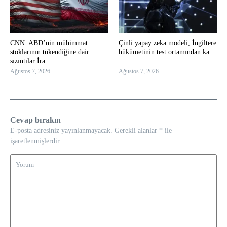
CNN: ABD’nin mühimmat
Çinli yapay zeka modeli, İngiltere
stoklarının tükendiğine dair
hükümetinin test ortamından ka
sızıntılar İra ...
...
Ağustos 7, 2026
Ağustos 7, 2026
Cevap bırakın
E-posta adresiniz yayınlanmayacak.
Gerekli alanlar
*
ile
işaretlenmişlerdir