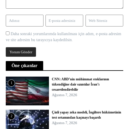
Daha sonraki yorumlarımda kullanılması için adım, e-posta adresim
ve site adresim bu tarayıcıya kaydedilsin.
Öne çıkanlar
CNN: ABD’nin mühimmat stoklarının
1
tükendiğine dair sızıntılar İran’ı
cesaretlendirebilir
Ağustos 7, 2026
Çinli yapay zeka modeli, İngiltere hükümetinin
2
test ortamından kaçmayı başardı
Ağustos 7, 2026