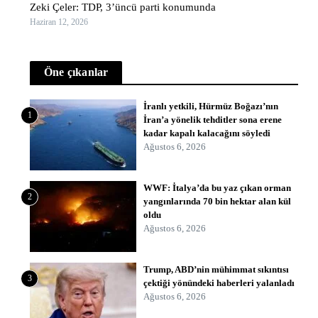
Zeki Çeler: TDP, 3’üncü parti konumunda
Haziran 12, 2026
Öne çıkanlar
İranlı yetkili, Hürmüz Boğazı’nın
1
İran’a yönelik tehditler sona erene
kadar kapalı kalacağını söyledi
Ağustos 6, 2026
WWF: İtalya’da bu yaz çıkan orman
2
yangınlarında 70 bin hektar alan kül
oldu
Ağustos 6, 2026
Trump, ABD’nin mühimmat sıkıntısı
3
çektiği yönündeki haberleri yalanladı
Ağustos 6, 2026