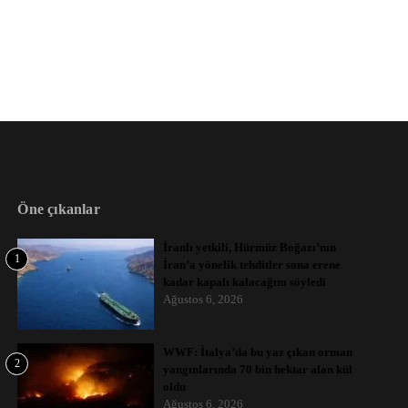
Öne çıkanlar
İranlı yetkili, Hürmüz Boğazı’nın
1
İran’a yönelik tehditler sona erene
kadar kapalı kalacağını söyledi
Ağustos 6, 2026
WWF: İtalya’da bu yaz çıkan orman
2
yangınlarında 70 bin hektar alan kül
oldu
Ağustos 6, 2026