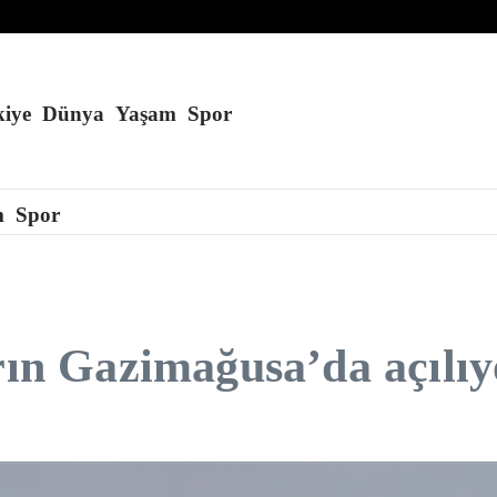
apay zeka destekli İHA üretti
 yakında açılacak
iye
Dünya
Yaşam
Spor
m
Spor
arın Gazimağusa’da açılıy