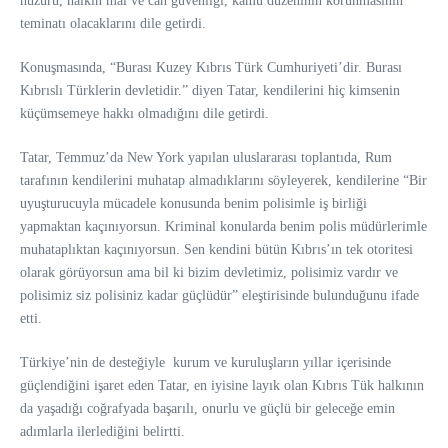
huzuru, halkın mal ve can güvenliği, kamu düzeninin korunmasının
teminatı olacaklarını dile getirdi.
Konuşmasında, “Burası Kuzey Kıbrıs Türk Cumhuriyeti’dir. Burası
Kıbrıslı Türklerin devletidir.” diyen Tatar, kendilerini hiç kimsenin
küçümsemeye hakkı olmadığını dile getirdi.
Tatar, Temmuz’da New York yapılan uluslararası toplantıda, Rum
tarafının kendilerini muhatap almadıklarını söyleyerek, kendilerine “Bir
uyuşturucuyla mücadele konusunda benim polisimle iş birliği
yapmaktan kaçınıyorsun. Kriminal konularda benim polis müdürlerimle
muhataplıktan kaçınıyorsun. Sen kendini bütün Kıbrıs’ın tek otoritesi
olarak görüyorsun ama bil ki bizim devletimiz, polisimiz vardır ve
polisimiz siz polisiniz kadar güçlüdür” eleştirisinde bulunduğunu ifade
etti.
Türkiye’nin de desteğiyle kurum ve kuruluşların yıllar içerisinde
güçlendiğini işaret eden Tatar, en iyisine layık olan Kıbrıs Tük halkının
da yaşadığı coğrafyada başarılı, onurlu ve güçlü bir geleceğe emin
adımlarla ilerlediğini belirtti.