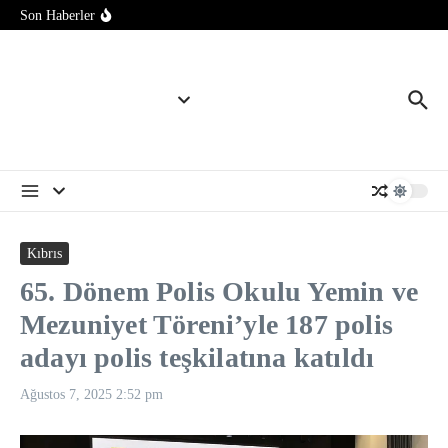
Türkiye’nin Balkanlar’daki nüfuzu Yunanistan’da gündem oldu
İçeriğe atla
Son Haberler
İran basını: Hürmüz Boğazı girişinde düşman hedeflerine saldırı
düzenlendi
Şam’da şiddetli patlama: Ölü ve yaralılar var
Kıbrıs
65. Dönem Polis Okulu Yemin ve
Mezuniyet Töreni’yle 187 polis
adayı polis teşkilatına katıldı
Ağustos 7, 2025
2:52 pm