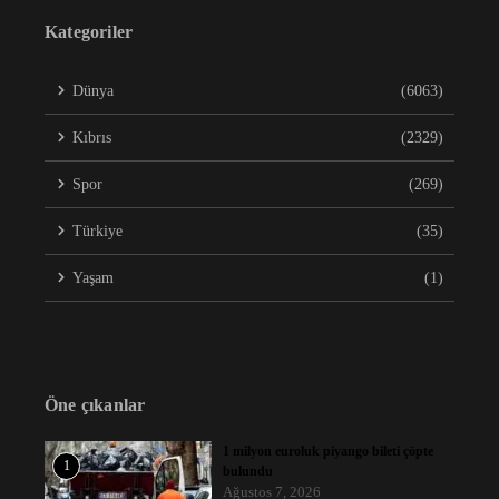
Kategoriler
Dünya
(6063)
Kıbrıs
(2329)
Spor
(269)
Türkiye
(35)
Yaşam
(1)
Öne çıkanlar
1 milyon euroluk piyango bileti çöpte
1
bulundu
Ağustos 7, 2026