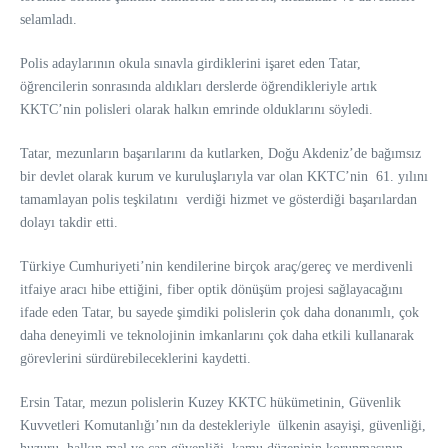
selamladı.
Polis adaylarının okula sınavla girdiklerini işaret eden Tatar,
öğrencilerin sonrasında aldıkları derslerde öğrendikleriyle artık
KKTC’nin polisleri olarak halkın emrinde olduklarını söyledi.
Tatar, mezunların başarılarını da kutlarken, Doğu Akdeniz’de bağımsız
bir devlet olarak kurum ve kuruluşlarıyla var olan KKTC’nin 61. yılını
tamamlayan polis teşkilatını verdiği hizmet ve gösterdiği başarılardan
dolayı takdir etti.
Türkiye Cumhuriyeti’nin kendilerine birçok araç/gereç ve merdivenli
itfaiye aracı hibe ettiğini, fiber optik dönüşüm projesi sağlayacağını
ifade eden Tatar, bu sayede şimdiki polislerin çok daha donanımlı, çok
daha deneyimli ve teknolojinin imkanlarını çok daha etkili kullanarak
görevlerini sürdürebileceklerini kaydetti.
Ersin Tatar, mezun polislerin Kuzey KKTC hükümetinin, Güvenlik
Kuvvetleri Komutanlığı’nın da destekleriyle ülkenin asayişi, güvenliği,