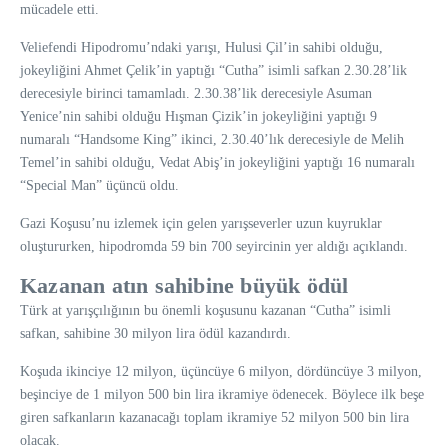
mücadele etti.
Veliefendi Hipodromu’ndaki yarışı, Hulusi Çil’in sahibi olduğu,
jokeyliğini Ahmet Çelik’in yaptığı “Cutha” isimli safkan 2.30.28’lik
derecesiyle birinci tamamladı. 2.30.38’lik derecesiyle Asuman
Yenice’nin sahibi olduğu Hışman Çizik’in jokeyliğini yaptığı 9
numaralı “Handsome King” ikinci, 2.30.40’lık derecesiyle de Melih
Temel’in sahibi olduğu, Vedat Abiş’in jokeyliğini yaptığı 16 numaralı
“Special Man” üçüncü oldu.
Gazi Koşusu’nu izlemek için gelen yarışseverler uzun kuyruklar
oluştururken, hipodromda 59 bin 700 seyircinin yer aldığı açıklandı.
Kazanan atın sahibine büyük ödül
Türk at yarışçılığının bu önemli koşusunu kazanan “Cutha” isimli
safkan, sahibine 30 milyon lira ödül kazandırdı.
Koşuda ikinciye 12 milyon, üçüncüye 6 milyon, dördüncüye 3 milyon,
beşinciye de 1 milyon 500 bin lira ikramiye ödenecek. Böylece ilk beşe
giren safkanların kazanacağı toplam ikramiye 52 milyon 500 bin lira
olacak.