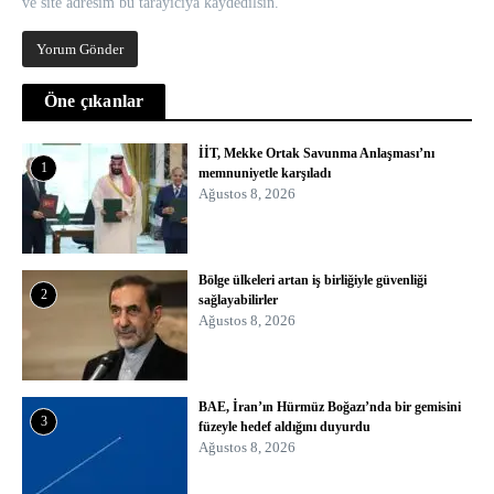
ve site adresim bu tarayıcıya kaydedilsin.
Öne çıkanlar
İİT, Mekke Ortak Savunma Anlaşması’nı
1
memnuniyetle karşıladı
Ağustos 8, 2026
Bölge ülkeleri artan iş birliğiyle güvenliği
2
sağlayabilirler
Ağustos 8, 2026
BAE, İran’ın Hürmüz Boğazı’nda bir gemisini
3
füzeyle hedef aldığını duyurdu
Ağustos 8, 2026