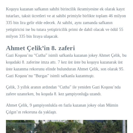
Koşuyu kazanan safkanın sahibi birincilik ikramiyesine ek olarak kayıt
tutarları, taksit ücretleri ve at sahibi primiyle birlikte toplam 46 milyon
335 bin lira gelir elde edecek. At sahibi, aynı zamanda safkanın
yetiştiricisi ise bu tutara yetiştiricilik primi de dahil olacak ve ödül 55
milyon 335 bin liraya ulaşacak.
Ahmet Çelik’in 8. zaferi
Gazi Koşusu’nu “Cutha” isimli safkanla kazanan jokey Ahmet Çelik, bu
koşudaki 8. zaferine imza attı. 7 kez üst üste bu koşuyu kazanarak üst
üste kazanma rekorunu elinde bulunduran Ahmet Çelik, son olarak 95.
Gazi Koşusu’nu “Burgas” isimli safkanla kazanmıştı.
Çelik, 3 yıllık aranın ardından “Cutha” ile yeniden Gazi Koşusu’nda
zafere uzanırken, bu koşuda 8. kez şampiyonluğa uzandı.
Ahmet Çelik, 9 şampiyonlukla en fazla kazanan jokey olan Mümin
Çılgın’ın rekoruna da yaklaştı.