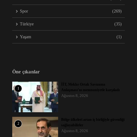
Spor
(269)
Türkiye
(35)
Yaşam
(1)
Öne çıkanlar
İİT, Mekke Ortak Savunma
1
Anlaşması’nı memnuniyetle karşıladı
Ağustos 8, 2026
Bölge ülkeleri artan iş birliğiyle güvenliği
2
sağlayabilirler
Ağustos 8, 2026