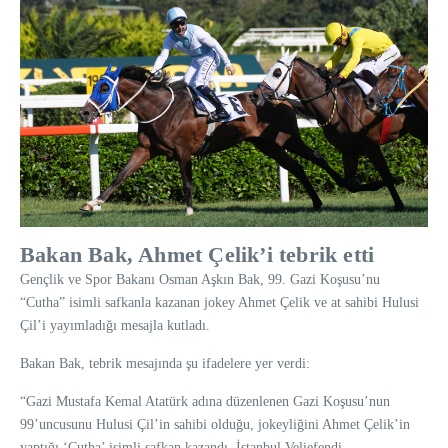
Bakan Bak, Ahmet Çelik’i tebrik etti
Gençlik ve Spor Bakanı Osman Aşkın Bak, 99. Gazi Koşusu’nu
“Cutha” isimli safkanla kazanan jokey Ahmet Çelik ve at sahibi Hulusi
Çil’i yayımladığı mesajla kutladı.
Bakan Bak, tebrik mesajında şu ifadelere yer verdi:
“Gazi Mustafa Kemal Atatürk adına düzenlenen Gazi Koşusu’nun
99’uncusunu Hulusi Çil’in sahibi olduğu, jokeyliğini Ahmet Çelik’in
yaptığı ‘Cutha’ isimli safkan kazandı. İstanbul Veliefendi