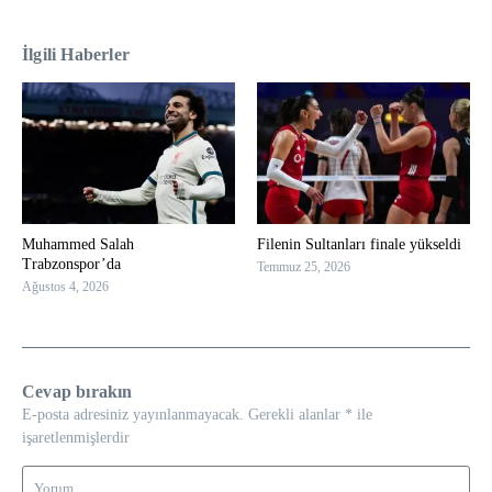
İlgili Haberler
Muhammed Salah
Filenin Sultanları finale yükseldi
Trabzonspor’da
Temmuz 25, 2026
Ağustos 4, 2026
Cevap bırakın
E-posta adresiniz yayınlanmayacak.
Gerekli alanlar
*
ile
işaretlenmişlerdir