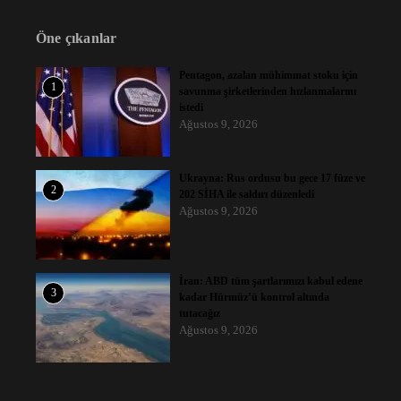
Öne çıkanlar
Pentagon, azalan mühimmat stoku için
1
savunma şirketlerinden hızlanmalarını
istedi
Ağustos 9, 2026
Ukrayna: Rus ordusu bu gece 17 füze ve
2
202 SİHA ile saldırı düzenledi
Ağustos 9, 2026
İran: ABD tüm şartlarımızı kabul edene
3
kadar Hürmüz’ü kontrol altında
tutacağız
Ağustos 9, 2026