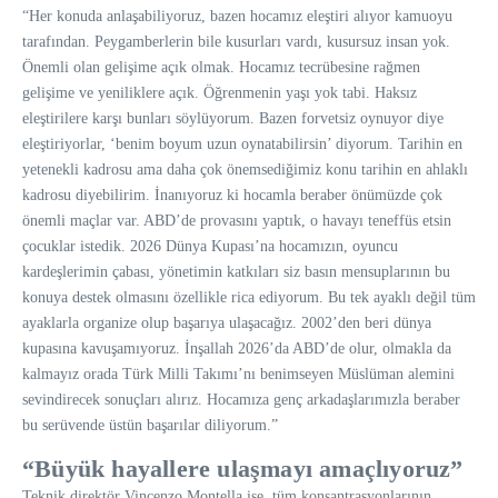
“Her konuda anlaşabiliyoruz, bazen hocamız eleştiri alıyor kamuoyu
tarafından. Peygamberlerin bile kusurları vardı, kusursuz insan yok.
Önemli olan gelişime açık olmak. Hocamız tecrübesine rağmen
gelişime ve yeniliklere açık. Öğrenmenin yaşı yok tabi. Haksız
eleştirilere karşı bunları söylüyorum. Bazen forvetsiz oynuyor diye
eleştiriyorlar, ‘benim boyum uzun oynatabilirsin’ diyorum. Tarihin en
yetenekli kadrosu ama daha çok önemsediğimiz konu tarihin en ahlaklı
kadrosu diyebilirim. İnanıyoruz ki hocamla beraber önümüzde çok
önemli maçlar var. ABD’de provasını yaptık, o havayı teneffüs etsin
çocuklar istedik. 2026 Dünya Kupası’na hocamızın, oyuncu
kardeşlerimin çabası, yönetimin katkıları siz basın mensuplarının bu
konuya destek olmasını özellikle rica ediyorum. Bu tek ayaklı değil tüm
ayaklarla organize olup başarıya ulaşacağız. 2002’den beri dünya
kupasına kavuşamıyoruz. İnşallah 2026’da ABD’de olur, olmakla da
kalmayız orada Türk Milli Takımı’nı benimseyen Müslüman alemini
sevindirecek sonuçları alırız. Hocamıza genç arkadaşlarımızla beraber
bu serüvende üstün başarılar diliyorum.”
“Büyük hayallere ulaşmayı amaçlıyoruz”
Teknik direktör Vincenzo Montella ise, tüm konsantrasyonlarının