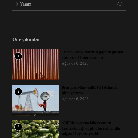
Yaşam
(1)
Öne çıkanlar
Trump ülkeye düzensiz göçmen girişini
1
durdurduklarını savundu
Ağustos 6, 2026
Brent petrolün varili 79,91 dolardan
2
işlem görüyor
Ağustos 6, 2026
ABD’de jalapeno biberlerinden
3
kaynaklandığı düşünülen salmonella
salgını 27 eyalete yayıldı