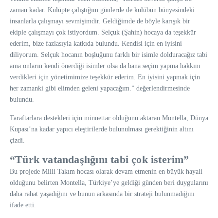
zaman kadar. Kulüpte çalıştığım günlerde de kulübün bünyesindeki
insanlarla çalışmayı sevmişimdir. Geldiğimde de böyle karışık bir
ekiple çalışmayı çok istiyordum. Selçuk (Şahin) hocaya da teşekkür
ederim, bize fazlasıyla katkıda bulundu. Kendisi için en iyisini
diliyorum. Selçuk hocanın boşluğunu farklı bir isimle dolduracağız tabi
ama onların kendi önerdiği isimler olsa da bana seçim yapma hakkını
verdikleri için yönetimimize teşekkür ederim. En iyisini yapmak için
her zamanki gibi elimden geleni yapacağım.” değerlendirmesinde
bulundu.
Taraftarlara destekleri için minnettar olduğunu aktaran Montella, Dünya
Kupası’na kadar yapıcı eleştirilerde bulunulması gerektiğinin altını
çizdi.
“Türk vatandaşlığını tabi çok isterim”
Bu projede Milli Takım hocası olarak devam etmenin en büyük hayali
olduğunu belirten Montella, Türkiye’ye geldiği günden beri duygularını
daha rahat yaşadığını ve bunun arkasında bir strateji bulunmadığını
ifade etti.