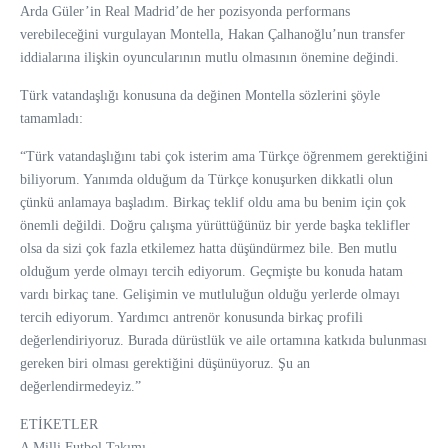
Arda Güler’in Real Madrid’de her pozisyonda performans
verebileceğini vurgulayan Montella, Hakan Çalhanoğlu’nun transfer
iddialarına ilişkin oyuncularının mutlu olmasının önemine değindi.
Türk vatandaşlığı konusuna da değinen Montella sözlerini şöyle
tamamladı:
“Türk vatandaşlığını tabi çok isterim ama Türkçe öğrenmem gerektiğini
biliyorum. Yanımda olduğum da Türkçe konuşurken dikkatli olun
çünkü anlamaya başladım. Birkaç teklif oldu ama bu benim için çok
önemli değildi. Doğru çalışma yürüttüğünüz bir yerde başka teklifler
olsa da sizi çok fazla etkilemez hatta düşündürmez bile. Ben mutlu
olduğum yerde olmayı tercih ediyorum. Geçmişte bu konuda hatam
vardı birkaç tane. Gelişimin ve mutluluğun olduğu yerlerde olmayı
tercih ediyorum. Yardımcı antrenör konusunda birkaç profili
değerlendiriyoruz. Burada dürüstlük ve aile ortamına katkıda bulunması
gereken biri olması gerektiğini düşünüyoruz. Şu an
değerlendirmedeyiz.”
ETİKETLER
A Milli Futbol Takımı