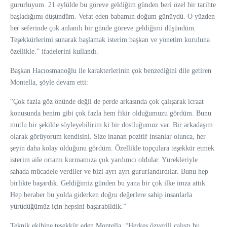
gururluyum. 21 eylülde bu göreve geldiğim günden beri özel bir tarihte
başladığımı düşündüm. Vefat eden babamın doğum günüydü. O yüzden
her seferinde çok anlamlı bir günde göreve geldiğimi düşündüm.
Teşekkürlerimi sunarak başlamak isterim başkan ve yönetim kuruluna
özellikle.” ifadelerini kullandı.
Başkan Hacıosmanoğlu ile karakterlerinin çok benzediğini dile getiren
Montella, şöyle devam etti:
“Çok fazla göz önünde değil de perde arkasında çok çalışarak icraat
konusunda benim gibi çok fazla hem fikir olduğumuzu gördüm. Bunu
mutlu bir şekilde söyleyebilirim ki bir dostluğumuz var. Bir arkadaşım
olarak görüyorum kendisini. Size inanan pozitif insanlar olunca, her
şeyin daha kolay olduğunu gördüm. Özellikle topçulara teşekkür etmek
isterim aile ortamı kurmamıza çok yardımcı oldular. Yürekleriyle
sahada mücadele verdiler ve bizi ayrı ayrı gururlandırdılar. Bunu hep
birlikte başardık. Geldiğimiz günden bu yana bir çok ilke imza attık.
Hep beraber bu yolda giderken doğru değerlere sahip insanlarla
yürüdüğümüz için hepsini başarabildik.”
Teknik ekibine teşekkür eden Montella, “Herkes özverili çalıştı bu