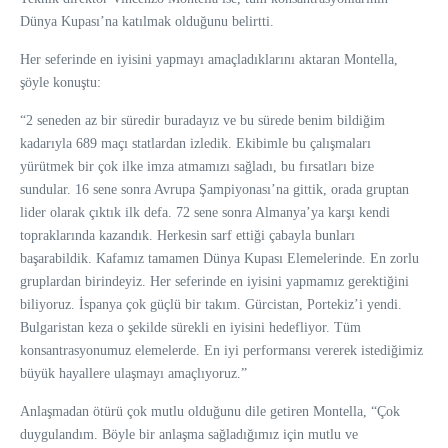
Dünya Kupası’na katılmak olduğunu belirtti.
Her seferinde en iyisini yapmayı amaçladıklarını aktaran Montella,
şöyle konuştu:
“2 seneden az bir süredir buradayız ve bu sürede benim bildiğim
kadarıyla 689 maçı statlardan izledik. Ekibimle bu çalışmaları
yürütmek bir çok ilke imza atmamızı sağladı, bu fırsatları bize
sundular. 16 sene sonra Avrupa Şampiyonası’na gittik, orada gruptan
lider olarak çıktık ilk defa. 72 sene sonra Almanya’ya karşı kendi
topraklarında kazandık. Herkesin sarf ettiği çabayla bunları
başarabildik. Kafamız tamamen Dünya Kupası Elemelerinde. En zorlu
gruplardan birindeyiz. Her seferinde en iyisini yapmamız gerektiğini
biliyoruz. İspanya çok güçlü bir takım. Gürcistan, Portekiz’i yendi.
Bulgaristan keza o şekilde sürekli en iyisini hedefliyor. Tüm
konsantrasyonumuz elemelerde. En iyi performansı vererek istediğimiz
büyük hayallere ulaşmayı amaçlıyoruz.”
Anlaşmadan ötürü çok mutlu olduğunu dile getiren Montella, “Çok
duygulandım. Böyle bir anlaşma sağladığımız için mutlu ve