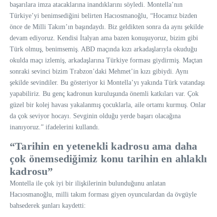
başarılara imza atacaklarına inandıklarını söyledi. Montella’nın
Türkiye’yi benimsediğini belirten Hacıosmanoğlu, “Hocamız bizden
önce de Milli Takım’ın başındaydı. Biz geldikten sonra da aynı şekilde
devam ediyoruz. Kendisi İtalyan ama bazen konuşuyoruz, bizim gibi
Türk olmuş, benimsemiş. ABD maçında kızı arkadaşlarıyla okuduğu
okulda maçı izlemiş, arkadaşlarına Türkiye forması giydirmiş. Maçtan
sonraki sevinci bizim Trabzon’daki Mehmet’in kızı gibiydi. Aynı
şekilde sevindiler. Bu gösteriyor ki Montella’yı yakında Türk vatandaşı
yapabiliriz. Bu genç kadronun kuruluşunda önemli katkıları var. Çok
güzel bir kolej havası yakalanmış çocuklarla, aile ortamı kurmuş. Onlar
da çok seviyor hocayı. Sevginin olduğu yerde başarı olacağına
inanıyoruz.” ifadelerini kullandı.
“Tarihin en yetenekli kadrosu ama daha
çok önemsediğimiz konu tarihin en ahlaklı
kadrosu”
Montella ile çok iyi bir ilişkilerinin bulunduğunu anlatan
Hacıosmanoğlu, milli takım forması giyen oyunculardan da övgüyle
bahsederek şunları kaydetti: