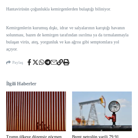
Hantavirüsün çoğunlukla kemirgenlerden bulaştığı biliniyor.
Kemirgenlerin kurumuş dışkı, idrar ve salyalarının karıştığı havanın
solunması, bazen de kemirgen tarafından ısırılma ya da tırmalanmayla
bulaşan virüs, ateş, yorgunluk ve kas ağrısı gibi semptomlara yol
açıyor.
Paylaş
İlgili Haberler
Trump ülkeye düzensiz göçmen
Brent petrolün varili 79,91