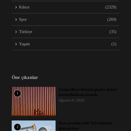
Kıbrıs
(2329)
Spor
(269)
Türkiye
(35)
Yaşam
(1)
Öne çıkanlar
Trump ülkeye düzensiz göçmen girişini
1
durdurduklarını savundu
Ağustos 6, 2026
Brent petrolün varili 79,91 dolardan
2
işlem görüyor