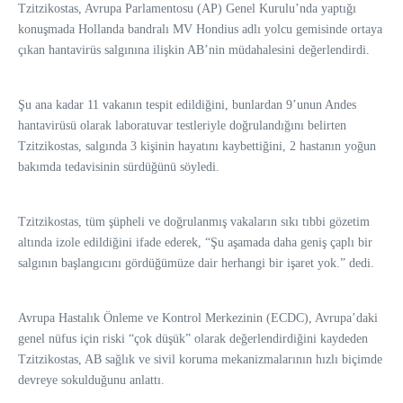
Tzitzikostas, Avrupa Parlamentosu (AP) Genel Kurulu’nda yaptığı
konuşmada Hollanda bandralı MV Hondius adlı yolcu gemisinde ortaya
çıkan hantavirüs salgınına ilişkin AB’nin müdahalesini değerlendirdi.
Şu ana kadar 11 vakanın tespit edildiğini, bunlardan 9’unun Andes
hantavirüsü olarak laboratuvar testleriyle doğrulandığını belirten
Tzitzikostas, salgında 3 kişinin hayatını kaybettiğini, 2 hastanın yoğun
bakımda tedavisinin sürdüğünü söyledi.
Tzitzikostas, tüm şüpheli ve doğrulanmış vakaların sıkı tıbbi gözetim
altında izole edildiğini ifade ederek, “Şu aşamada daha geniş çaplı bir
salgının başlangıcını gördüğümüze dair herhangi bir işaret yok.” dedi.
Avrupa Hastalık Önleme ve Kontrol Merkezinin (ECDC), Avrupa’daki
genel nüfus için riski “çok düşük” olarak değerlendirdiğini kaydeden
Tzitzikostas, AB sağlık ve sivil koruma mekanizmalarının hızlı biçimde
devreye sokulduğunu anlattı.