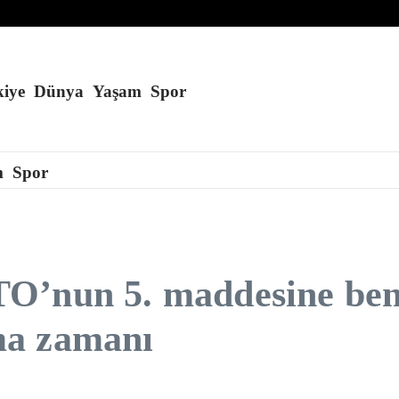
andırabilir
 karbon buldu
’a konuşlandırmayı planlıyor
iye
Dünya
Yaşam
Spor
m
Spor
O’nun 5. maddesine ben
ma zamanı