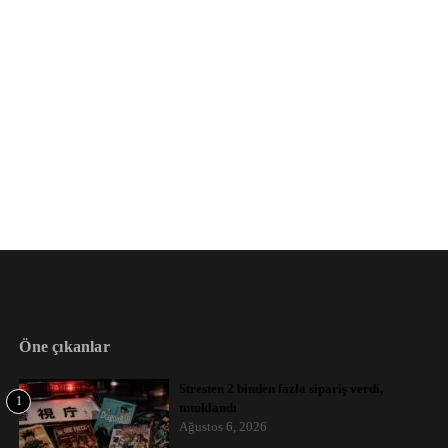
Öne çıkanlar
Stresten 2 binden fazla sipariş verdi,
1
tutuklandı
Ağustos 6, 2026