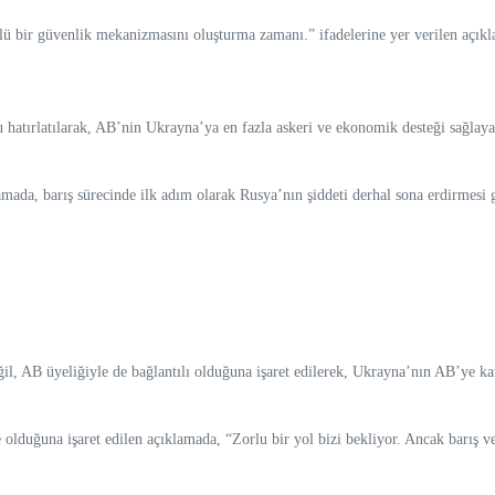
 bir güvenlik mekanizmasını oluşturma zamanı.” ifadelerine yer verilen açıkl
tırlatılarak, AB’nin Ukrayna’ya en fazla askeri ve ekonomik desteği sağlayan a
mada, barış sürecinde ilk adım olarak Rusya’nın şiddeti derhal sona erdirmesi g
l, AB üyeliğiyle de bağlantılı olduğuna işaret edilerek, Ukrayna’nın AB’ye katıl
olduğuna işaret edilen açıklamada, “Zorlu bir yol bizi bekliyor. Ancak barış 