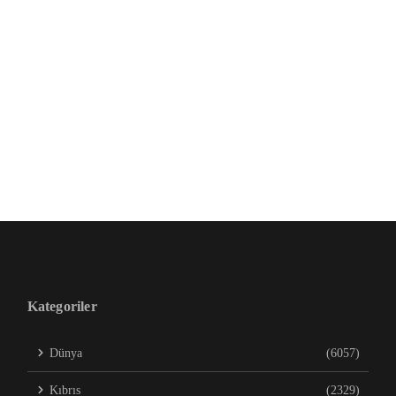
Kategoriler
Dünya
(6057)
Kıbrıs
(2329)