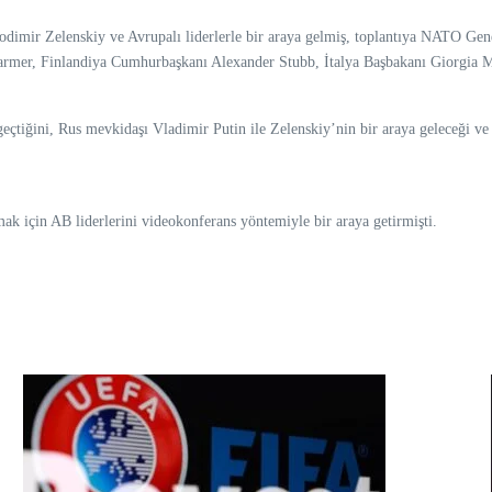
mir Zelenskiy ve Avrupalı liderlerle bir araya gelmiş, toplantıya NATO Ge
mer, Finlandiya Cumhurbaşkanı Alexander Stubb, İtalya Başbakanı Giorgia Me
tiğini, Rus mevkidaşı Vladimir Putin ile Zelenskiy’nin bir araya geleceği ve ke
 için AB liderlerini videokonferans yöntemiyle bir araya getirmişti.