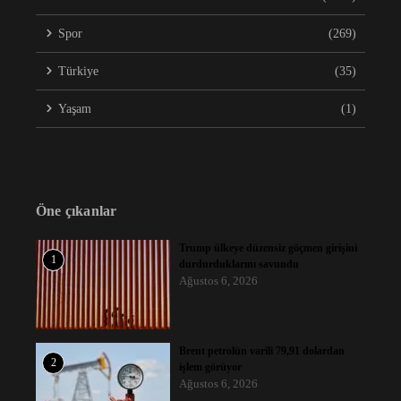
Spor
(269)
Türkiye
(35)
Yaşam
(1)
Öne çıkanlar
Trump ülkeye düzensiz göçmen girişini
1
durdurduklarını savundu
Ağustos 6, 2026
Brent petrolün varili 79,91 dolardan
2
işlem görüyor
Ağustos 6, 2026