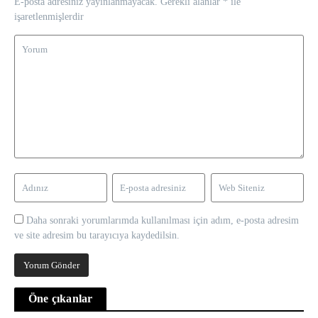
E-posta adresiniz yayınlanmayacak.
Gerekli alanlar
*
ile
işaretlenmişlerdir
Daha sonraki yorumlarımda kullanılması için adım, e-posta adresim
ve site adresim bu tarayıcıya kaydedilsin.
Öne çıkanlar