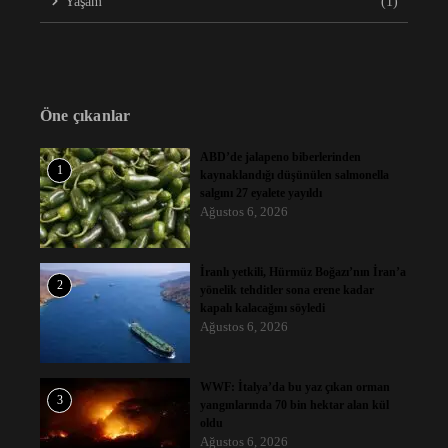
Yaşam
(1)
Öne çıkanlar
ABD’de jalapeno biberlerinden
1
kaynaklandığı düşünülen salmonella
salgını 27 eyalete yayıldı
Ağustos 6, 2026
İranlı yetkili, Hürmüz Boğazı’nın İran’a
2
yönelik tehditler sona erene kadar
kapalı kalacağını söyledi
Ağustos 6, 2026
WWF: İtalya’da bu yaz çıkan orman
3
yangınlarında 70 bin hektar alan kül
oldu
Ağustos 6, 2026