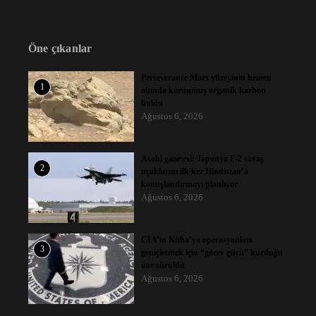
Öne çıkanlar
Perseverance Mars yüzeyinin hemen
1
altında korunmuş organik karbon
buldu
Ağustos 6, 2026
Asahi gazetesi: Japonya F-2 savaş
2
uçaklarını ilk kez Hindistan’a
konuşlandırmayı planlıyor
Ağustos 6, 2026
CIA’in Küba’ya operasyonları
3
genişletmek için “görev gücü” kurduğu
öne sürüldü
Ağustos 6, 2026