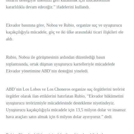
onların desteğiyle ülkemizi geri kazanmak için mücadelemize
kararlılıkla devam edeceğiz.” ifadelerini kullandı.
Ekvador basınına göre, Noboa ve Rubio, organize suç ve uyuşturucu
kaçakçılığıyla mücadele, göç ve iki ülke arasındaki ticari ilişkileri ele
aldı.
Rubio, Noboa ile görüşmesinin ardından düzenlediği basın
toplantısında, ortak düşman uyuşturucu kartelleriyle mücadelede
Ekvador yönetimine ABD’nin desteğini yineledi.
ABD’nin Los Lobos ve Los Choneros organize suç örgütlerini terörist
örgütler olarak ilan ettiklerini hatırlatan Rubio, “Ekvador hükümetini
uyuşturucu terörizmiyle mücadelesinde destekleme niyetindeyiz.
Uyuşturucu kaçakçılığıyla mücadele için 13,5 milyon dolar ve insansız
hava araçları satın almak için 6 milyon dolar ayırıyoruz.” dedi.