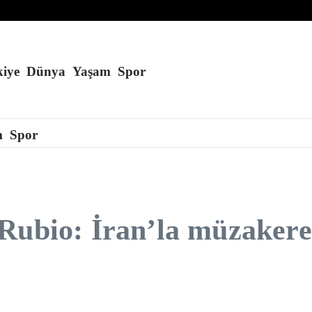
ar ödeyecek
iye
Dünya
Yaşam
Spor
m
Spor
Rubio: İran’la müzakere