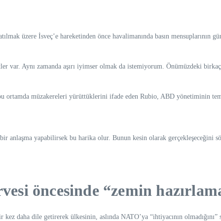
tılmak üzere İsveç’e hareketinden önce havalimanında basın mensuplarının günd
tler var. Aynı zamanda aşırı iyimser olmak da istemiyorum. Önümüzdeki birkaç 
u ortamda müzakereleri yürüttüklerini ifade eden Rubio, ABD yönetiminin teme
 bir anlaşma yapabilirsek bu harika olur. Bunun kesin olarak gerçekleşeceğini 
esi öncesinde “zemin hazırlam
 kez daha dile getirerek ülkesinin, aslında NATO’ya “ihtiyacının olmadığını”