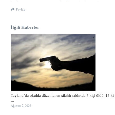
Paylaş
İlgili Haberler
Tayland’da okulda düzenlenen silahlı saldırıda 7 kişi öldü, 15 ki
...
Ağustos 7, 2026