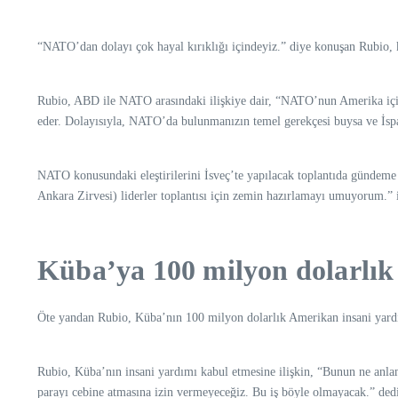
“NATO’dan dolayı çok hayal kırıklığı içindeyiz.” diye konuşan Rubio, 
Rubio, ABD ile NATO arasındaki ilişkiye dair, “NATO’nun Amerika için
eder. Dolayısıyla, NATO’da bulunmanızın temel gerekçesi buysa ve İspa
NATO konusundaki eleştirilerini İsveç’te yapılacak toplantıda gündeme 
Ankara Zirvesi) liderler toplantısı için zemin hazırlamayı umuyorum.” i
Küba’ya 100 milyon dolarlık
Öte yandan Rubio, Küba’nın 100 milyon dolarlık Amerikan insani yardım
Rubio, Küba’nın insani yardımı kabul etmesine ilişkin, “Bunun ne anlama
parayı cebine atmasına izin vermeyeceğiz. Bu iş böyle olmayacak.” ded