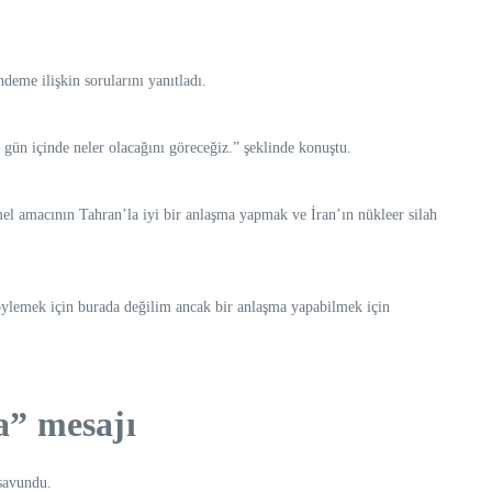
eme ilişkin sorularını yanıtladı.
gün içinde neler olacağını göreceğiz.” şeklinde konuştu.
l amacının Tahran’la iyi bir anlaşma yapmak ve İran’ın nükleer silah
söylemek için burada değilim ancak bir anlaşma yapabilmek için
a” mesajı
 savundu.