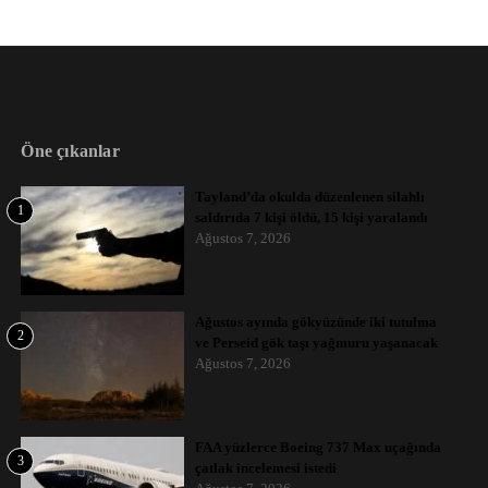
Öne çıkanlar
Tayland’da okulda düzenlenen silahlı
1
saldırıda 7 kişi öldü, 15 kişi yaralandı
Ağustos 7, 2026
Ağustos ayında gökyüzünde iki tutulma
2
ve Perseid gök taşı yağmuru yaşanacak
Ağustos 7, 2026
FAA yüzlerce Boeing 737 Max uçağında
3
çatlak incelemesi istedi