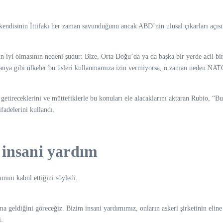
kendisinin İttifakı her zaman savunduğunu ancak ABD’nin ulusal çıkarları açısı
 iyi olmasının nedeni şudur: Bize, Orta Doğu’da ya da başka bir yerde acil b
nya gibi ülkeler bu üsleri kullanmamıza izin vermiyorsa, o zaman neden NATO i
getireceklerini ve müttefiklerle bu konuları ele alacaklarını aktaran Rubio, “
fadelerini kullandı.
 insani yardım
ını kabul ettiğini söyledi.
 geldiğini göreceğiz. Bizim insani yardımımız, onların askeri şirketinin eline 
i.