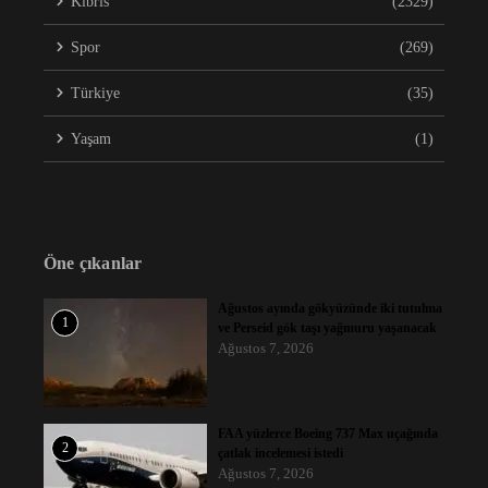
Kıbrıs
(2329)
Spor
(269)
Türkiye
(35)
Yaşam
(1)
Öne çıkanlar
Ağustos ayında gökyüzünde iki tutulma
1
ve Perseid gök taşı yağmuru yaşanacak
Ağustos 7, 2026
FAA yüzlerce Boeing 737 Max uçağında
2
çatlak incelemesi istedi
Ağustos 7, 2026