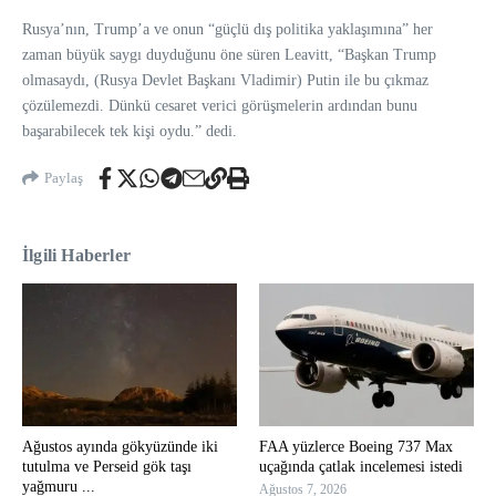
Rusya’nın, Trump’a ve onun “güçlü dış politika yaklaşımına” her
zaman büyük saygı duyduğunu öne süren Leavitt, “Başkan Trump
olmasaydı, (Rusya Devlet Başkanı Vladimir) Putin ile bu çıkmaz
çözülemezdi. Dünkü cesaret verici görüşmelerin ardından bunu
başarabilecek tek kişi oydu.” dedi.
Paylaş
İlgili Haberler
Ağustos ayında gökyüzünde iki
FAA yüzlerce Boeing 737 Max
tutulma ve Perseid gök taşı
uçağında çatlak incelemesi istedi
yağmuru ...
Ağustos 7, 2026