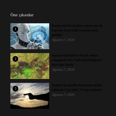
Öne çıkanlar
Danimarka’da okullara yapay zeka ile
1
kopyaya karşı sözlü savunma şartı
getirildi
Ağustos 7, 2026
İspanya tarihinin en büyük orman
2
yangınında New York büyüklüğünde
alan küle döndü
Ağustos 7, 2026
Tayland’da okulda düzenlenen silahlı
3
saldırıda 7 kişi öldü, 15 kişi yaralandı
Ağustos 7, 2026