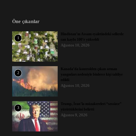
Öne çıkanlar
Hindistan’ın Assam eyaletindeki sellerde
1
can kaybı 100’e yükseldi
Ağustos 10, 2026
Kanada’da kontrolden çıkan orman
2
yangınları nedeniyle binlerce kişi tahliye
edildi
Ağustos 10, 2026
Trump, İran’la müzakereleri “sessizce”
3
yürüttüklerini belirtti
Ağustos 9, 2026