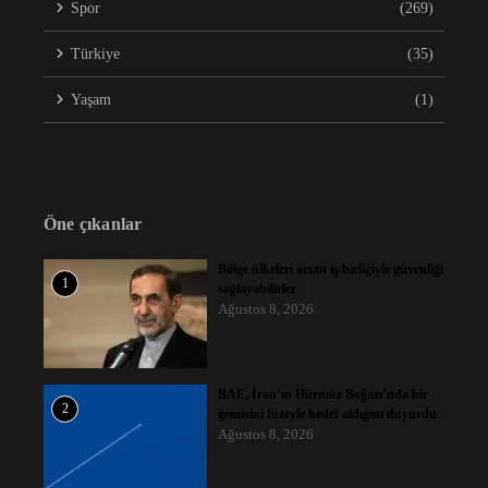
Spor
(269)
Türkiye
(35)
Yaşam
(1)
Öne çıkanlar
Bölge ülkeleri artan iş birliğiyle güvenliği
1
sağlayabilirler
Ağustos 8, 2026
BAE, İran’ın Hürmüz Boğazı’nda bir
2
gemisini füzeyle hedef aldığını duyurdu
Ağustos 8, 2026