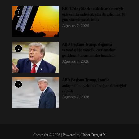
KKTC’de yüksek sıcaklıklar nedeniyle
1
öğle saatlerinde açık alanda çalışmak 10
gün süreyle yasaklandı
Ağustos 7, 2026
ABD Başkanı Trump, doğumla
2
vatandaşlığa yönelik kısıtlamaları
genişleten kararnameler imzaladı
Ağustos 7, 2026
ABD Başkanı Trump, İran’la
3
anlaşmanın “yakında” sağlanabileceğini
söyledi
Ağustos 7, 2026
Copyright © 2026 | Powered by
Haber Dergisi X