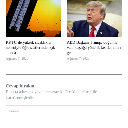
KKTC’de yüksek sıcaklıklar
ABD Başkanı Trump, doğumla
nedeniyle öğle saatlerinde açık
vatandaşlığa yönelik kısıtlamaları
alanda ...
gen ...
Ağustos 7, 2026
Ağustos 7, 2026
Cevap bırakın
E-posta adresiniz yayınlanmayacak.
Gerekli alanlar
*
ile
işaretlenmişlerdir