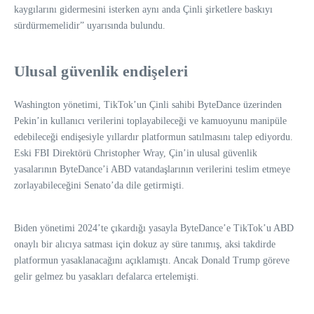
kaygılarını gidermesini isterken aynı anda Çinli şirketlere baskıyı
sürdürmemelidir” uyarısında bulundu.
Ulusal güvenlik endişeleri
Washington yönetimi, TikTok’un Çinli sahibi ByteDance üzerinden
Pekin’in kullanıcı verilerini toplayabileceği ve kamuoyunu manipüle
edebileceği endişesiyle yıllardır platformun satılmasını talep ediyordu.
Eski FBI Direktörü Christopher Wray, Çin’in ulusal güvenlik
yasalarının ByteDance’i ABD vatandaşlarının verilerini teslim etmeye
zorlayabileceğini Senato’da dile getirmişti.
Biden yönetimi 2024’te çıkardığı yasayla ByteDance’e TikTok’u ABD
onaylı bir alıcıya satması için dokuz ay süre tanımış, aksi takdirde
platformun yasaklanacağını açıklamıştı. Ancak Donald Trump göreve
gelir gelmez bu yasakları defalarca ertelemişti.