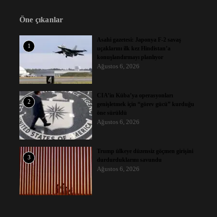
Öne çıkanlar
Asahi gazetesi: Japonya F-2 savaş
1
uçaklarını ilk kez Hindistan’a
konuşlandırmayı planlıyor
Ağustos 6, 2026
CIA’in Küba’ya operasyonları
2
genişletmek için “görev gücü” kurduğu
öne sürüldü
Ağustos 6, 2026
Trump ülkeye düzensiz göçmen girişini
3
durdurduklarını savundu
Ağustos 6, 2026