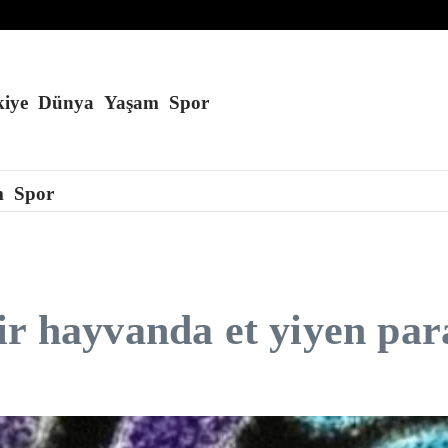
A’yla hedef aldık
er sonuçlanma aşamasında
iye
Dünya
Yaşam
Spor
m
Spor
ir hayvanda et yiyen par