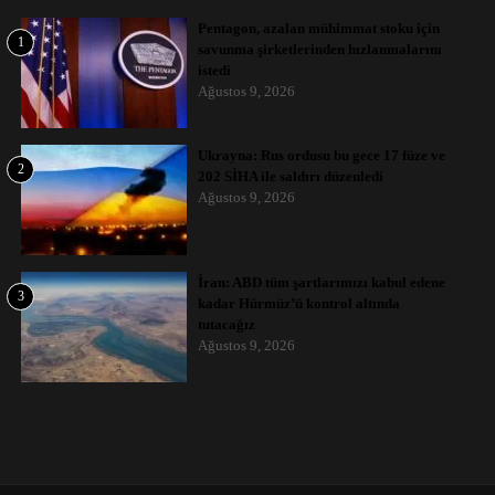
Pentagon, azalan mühimmat stoku için
1
savunma şirketlerinden hızlanmalarını
istedi
Ağustos 9, 2026
Ukrayna: Rus ordusu bu gece 17 füze ve
2
202 SİHA ile saldırı düzenledi
Ağustos 9, 2026
İran: ABD tüm şartlarımızı kabul edene
3
kadar Hürmüz’ü kontrol altında
tutacağız
Ağustos 9, 2026