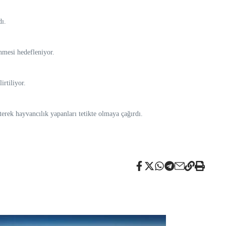
dı.
nmesi hedefleniyor.
irtiliyor.
rek hayvancılık yapanları tetikte olmaya çağırdı.