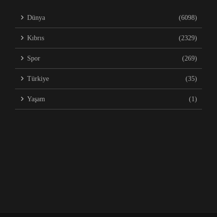
Dünya
(6098)
Kıbrıs
(2329)
Spor
(269)
Türkiye
(35)
Yaşam
(1)