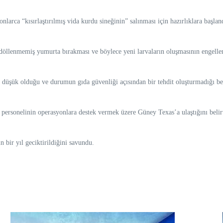
arca “kısırlaştırılmış vida kurdu sineğinin” salınması için hazırlıklara başlan
le döllenmemiş yumurta bırakması ve böylece yeni larvaların oluşmasının engelle
a düşük olduğu ve durumun gıda güvenliği açısından bir tehdit oluşturmadığı bel
rsonelinin operasyonlara destek vermek üzere Güney Texas’a ulaştığını belirte
n bir yıl geciktirildiğini savundu.