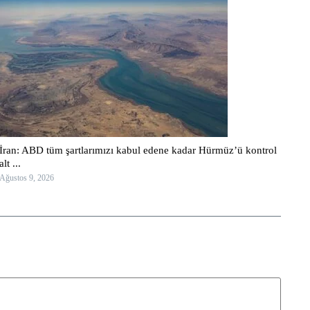
İran: ABD tüm şartlarımızı kabul edene kadar Hürmüz’ü kontrol
alt ...
Ağustos 9, 2026