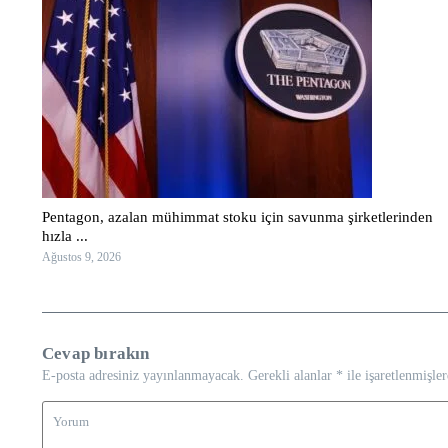
Pentagon, azalan mühimmat stoku için savunma şirketlerinden
hızla ...
Ağustos 9, 2026
Cevap bırakın
E-posta adresiniz yayınlanmayacak.
Gerekli alanlar
*
ile işaretlenmişler