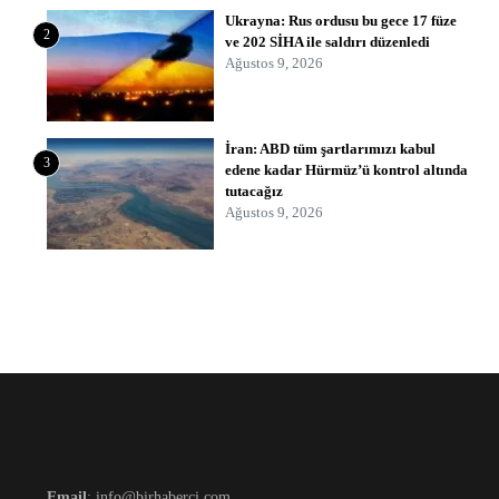
Ukrayna: Rus ordusu bu gece 17 füze
2
ve 202 SİHA ile saldırı düzenledi
Ağustos 9, 2026
İran: ABD tüm şartlarımızı kabul
3
edene kadar Hürmüz’ü kontrol altında
tutacağız
Ağustos 9, 2026
Email
: info@birhaberci.com