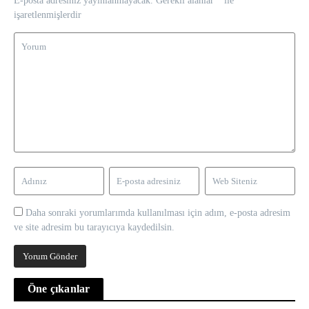
E-posta adresiniz yayınlanmayacak.
Gerekli alanlar
*
ile
işaretlenmişlerdir
Daha sonraki yorumlarımda kullanılması için adım, e-posta adresim
ve site adresim bu tarayıcıya kaydedilsin.
Öne çıkanlar