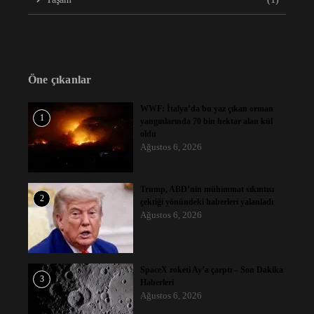
Öne çıkanlar
WWF: İtalya’da bu yaz çıkan orman
1
yangınlarında 70 bin hektar alan kül
oldu
Ağustos 6, 2026
Trump, ABD’nin mühimmat sıkıntısı
2
çektiği yönündeki haberleri yalanladı
Ağustos 6, 2026
SpaceX roketi Ay’a çarptı – Son Dakika
3
Haberleri
Ağustos 6, 2026