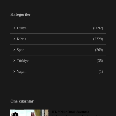
Kategoriler
Dünya
(6092)
Kıbrıs
(2329)
Spor
(269)
Türkiye
(35)
Yaşam
(1)
Öne çıkanlar
İİT, Mekke Ortak Savunma
1