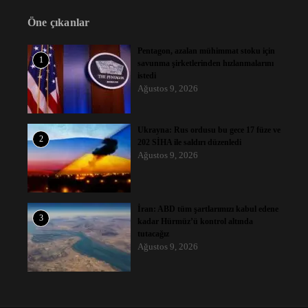
Öne çıkanlar
Pentagon, azalan mühimmat stoku için
1
savunma şirketlerinden hızlanmalarını
istedi
Ağustos 9, 2026
Ukrayna: Rus ordusu bu gece 17 füze ve
2
202 SİHA ile saldırı düzenledi
Ağustos 9, 2026
İran: ABD tüm şartlarımızı kabul edene
3
kadar Hürmüz’ü kontrol altında
tutacağız
Ağustos 9, 2026