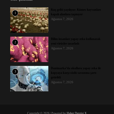
Kuş gribi yayılıyor: Kümes hayvanları
1
kapalı alanlara taşınıyor
Ağustos 7, 2026
Bilim insanları yapay zeka kullanarak
2
yeni virüsler tasarladı
Ağustos 7, 2026
Danimarka’da okullara yapay zeka ile
3
kopyaya karşı sözlü savunma şartı
getirildi
Ağustos 7, 2026
Copyright © 2026 | Powered by
Haber Dergisi X