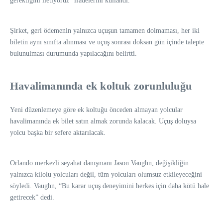
gerektiğini iletiyoruz” ifadelerini kullandı.
Şirket, geri ödemenin yalnızca uçuşun tamamen dolmaması, her iki
biletin aynı sınıfta alınması ve uçuş sonrası doksan gün içinde talepte
bulunulması durumunda yapılacağını belirtti.
Havalimanında ek koltuk zorunluluğu
Yeni düzenlemeye göre ek koltuğu önceden almayan yolcular
havalimanında ek bilet satın almak zorunda kalacak. Uçuş doluysa
yolcu başka bir sefere aktarılacak.
Orlando merkezli seyahat danışmanı Jason Vaughn, değişikliğin
yalnızca kilolu yolcuları değil, tüm yolcuları olumsuz etkileyeceğini
söyledi. Vaughn, “Bu karar uçuş deneyimini herkes için daha kötü hale
getirecek” dedi.