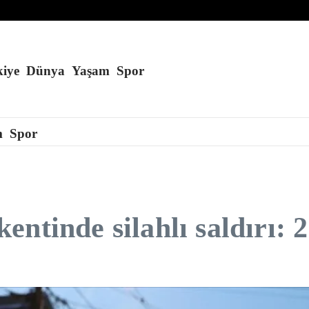
ikliğinin tehdidi altında
Pakistan bayraklarıyla ışıklandırıldı
iye
Dünya
Yaşam
Spor
m
Spor
ntinde silahlı saldırı: 2