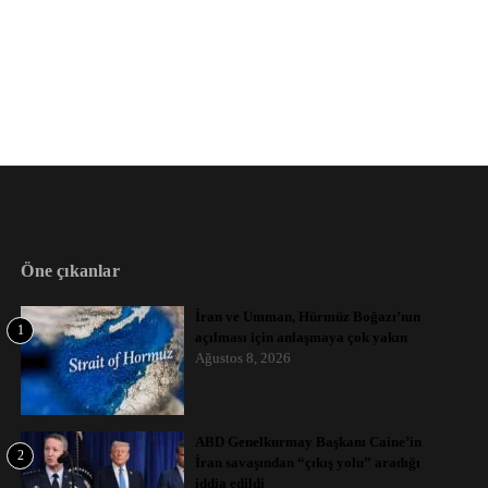
Öne çıkanlar
İran ve Umman, Hürmüz Boğazı’nın
1
açılması için anlaşmaya çok yakın
Ağustos 8, 2026
ABD Genelkurmay Başkanı Caine’in
2
İran savaşından “çıkış yolu” aradığı
iddia edildi