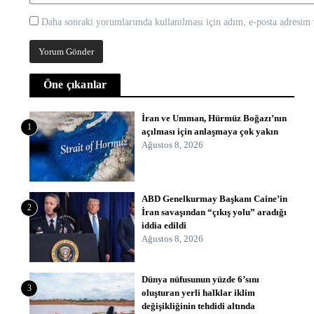
Daha sonraki yorumlarımda kullanılması için adım, e-posta adresim v
Öne çıkanlar
İran ve Umman, Hürmüz Boğazı’nın
1
açılması için anlaşmaya çok yakın
Ağustos 8, 2026
ABD Genelkurmay Başkanı Caine’in
2
İran savaşından “çıkış yolu” aradığı
iddia edildi
Ağustos 8, 2026
Dünya nüfusunun yüzde 6’sını
3
oluşturan yerli halklar iklim
değişikliğinin tehdidi altında