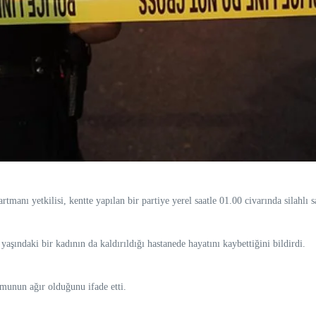
nı yetkilisi, kentte yapılan bir partiye yerel saatle 01.00 civarında silahlı sa
yaşındaki bir kadının da kaldırıldığı hastanede hayatını kaybettiğini bildirdi.
rumunun ağır olduğunu ifade etti.