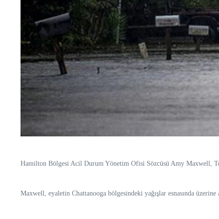
Hamilton Bölgesi Acil Durum Yönetim Ofisi Sözcüsü Amy Maxwell, Tenne
Maxwell, eyaletin Chattanooga bölgesindeki yağışlar esnasında üzerine ağ