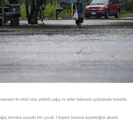
ssee’de etkili olan şiddetli yağış ve seller hakkında açıklamada bulundu.
aç devrilen araçtaki biri çocuk 3 kişinin hayatını kaybettiğini aktardı.