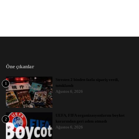
Öne çıkanlar
Stresten 2 binden fazla sipariş verdi,
1
tutuklandı
Ağustos 6, 2026
UEFA, FIFA organizasyonlarını boykot
2
kararından geri adım atmadı
Ağustos 6, 2026