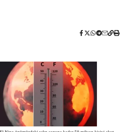
El Nino önümüzdeki yılın sonuna kadar 50 milyon kişiyi akut