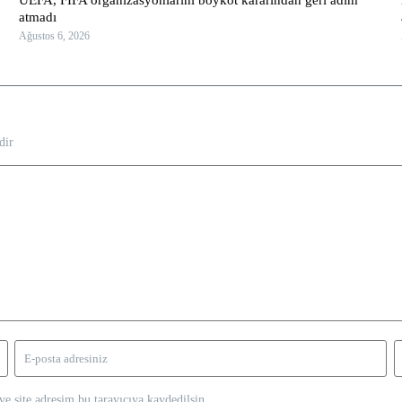
atmadı
Ağustos 6, 2026
dir
e site adresim bu tarayıcıya kaydedilsin.