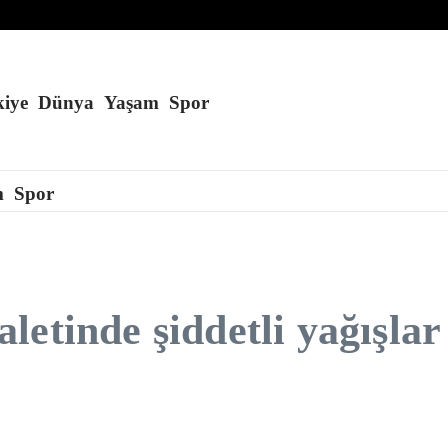
andırabilir
 karbon buldu
’a konuşlandırmayı planlıyor
iye
Dünya
Yaşam
Spor
m
Spor
etinde şiddetli yağışlar 