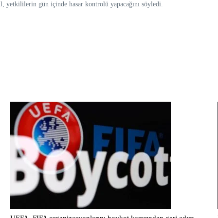
 yetkililerin gün içinde hasar kontrolü yapacağını söyledi.
UEFA, FIFA organizasyonlarını boykot kararından geri adım