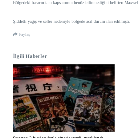
Bölgedeki hasarın tam kapsamının henüz bilinmediğini belirten Maxwell,
Şiddetli yağış ve seller nedeniyle bölgede acil durum ilan edilmişti.
Paylaş
İlgili Haberler
Stresten 2 binden fazla sipariş verdi, tutuklandı