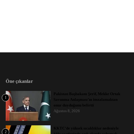
Öne çıkanlar
Pakistan Başbakanı Şerif, Mekke Ortak
1
Savunma Anlaşması’nı imzalamaktan
onur duyduğunu belirtti
Ağustos 8, 2026
KKTC’de yüksek sıcaklıklar nedeniyle
2
öğle saatlerinde açık alanda çalışmak