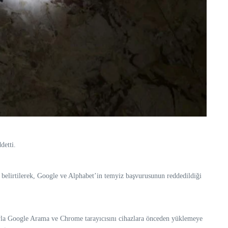
detti.
elirtilerek, Google ve Alphabet’in temyiz başvurusunun reddedildiği
rıyla Google Arama ve Chrome tarayıcısını cihazlara önceden yüklemeye