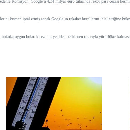
denle Komisyon, Google’a 4,34 milyar euro tutarında rekor para cezası kesmiş
ni kısmen iptal etmiş ancak Google’ın rekabet kurallarını ihlal ettiğine hükm
hukuka uygun bularak cezanın yeniden belirlenen tutarıyla yürürlükte kalmasın