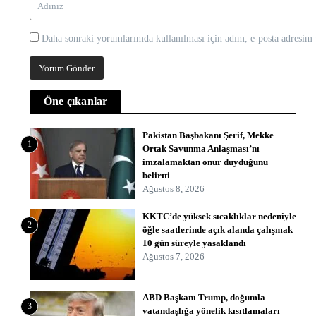
Daha sonraki yorumlarımda kullanılması için adım, e-posta adresim v
Öne çıkanlar
Pakistan Başbakanı Şerif, Mekke
1
Ortak Savunma Anlaşması’nı
imzalamaktan onur duyduğunu
belirtti
Ağustos 8, 2026
KKTC’de yüksek sıcaklıklar nedeniyle
2
öğle saatlerinde açık alanda çalışmak
10 gün süreyle yasaklandı
Ağustos 7, 2026
ABD Başkanı Trump, doğumla
3
vatandaşlığa yönelik kısıtlamaları