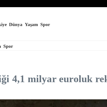
eğini söyledi
iye
Dünya
Yaşam
Spor
m
Spor
i 4,1 milyar euroluk rek