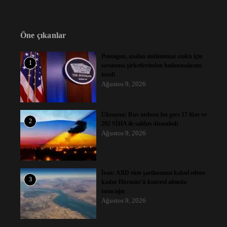
Öne çıkanlar
Pentagon, azalan mühimmat stoku için
1
savunma şirketlerinden hızlanmalarını
istedi
Ağustos 9, 2026
Ukrayna: Rus ordusu bu gece 17 füze ve
2
202 SİHA ile saldırı düzenledi
Ağustos 9, 2026
İran: ABD tüm şartlarımızı kabul edene
3
kadar Hürmüz’ü kontrol altında
tutacağız
Ağustos 9, 2026