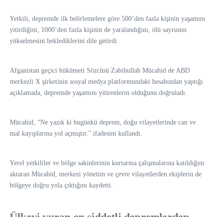
Yetkili, depremde ilk belirlemelere göre 500’den fazla kişinin yaşamını
yitirdiğini, 1000’den fazla kişinin de yaralandığını, ölü sayısının
yükselmesini beklediklerini dile getirdi.
Afganistan geçici hükümeti Sözcüsü Zabihullah Mücahid de ABD
merkezli X şirketinin sosyal medya platformundaki hesabından yaptığı
açıklamada, depremde yaşamını yitirenlerin olduğunu doğruladı.
Mücahid, “Ne yazık ki bugünkü deprem, doğu vilayetlerinde can ve
mal kayıplarına yol açmıştır.” ifadesini kullandı.
Yerel yetkililer ve bölge sakinlerinin kurtarma çalışmalarına katıldığını
aktaran Mücahid, merkezi yönetim ve çevre vilayetlerden ekiplerin de
bölgeye doğru yola çıktığını kaydetti.
Ülkeyi vuran en şiddetli depremlerden