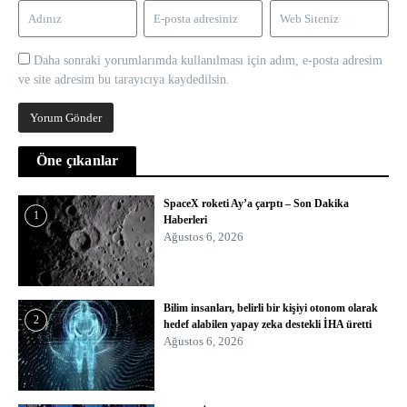
Daha sonraki yorumlarımda kullanılması için adım, e-posta adresim
ve site adresim bu tarayıcıya kaydedilsin.
Öne çıkanlar
SpaceX roketi Ay’a çarptı – Son Dakika
1
Haberleri
Ağustos 6, 2026
Bilim insanları, belirli bir kişiyi otonom olarak
2
hedef alabilen yapay zeka destekli İHA üretti
Ağustos 6, 2026