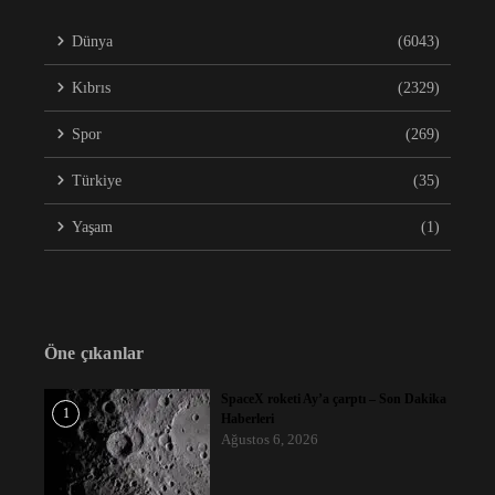
Dünya
(6043)
Kıbrıs
(2329)
Spor
(269)
Türkiye
(35)
Yaşam
(1)
Öne çıkanlar
SpaceX roketi Ay’a çarptı – Son Dakika
1
Haberleri
Ağustos 6, 2026