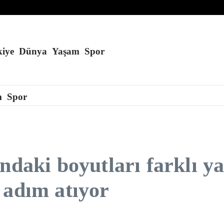
 aradığı iddia edildi
ikliğinin tehdidi altında
iye
Dünya
Yaşam
Spor
m
Spor
ındaki boyutları farklı 
 adım atıyor