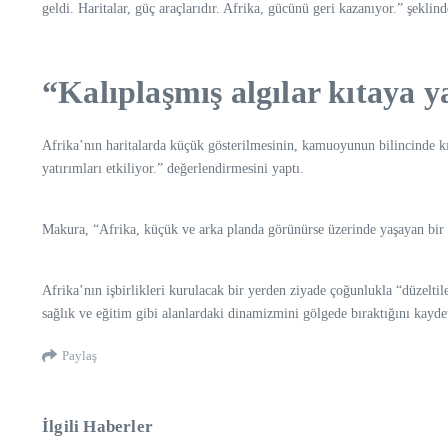
geldi. Haritalar, güç araçlarıdır. Afrika, gücünü geri kazanıyor.” şeklin
“Kalıplaşmış algılar kıtaya y
Afrika’nın haritalarda küçük gösterilmesinin, kamuoyunun bilincinde kı
yatırımları etkiliyor.” değerlendirmesini yaptı.
Makura, “Afrika, küçük ve arka planda görünürse üzerinde yaşayan bir mily
Afrika’nın işbirlikleri kurulacak bir yerden ziyade çoğunlukla “düzeltile
sağlık ve eğitim gibi alanlardaki dinamizmini gölgede bıraktığını kaydet
Paylaş
İlgili Haberler