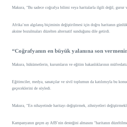
Makura, “Bu sadece coğrafya bilimi veya haritalarla ilgili değil, gurur 
Afrika’nın algılanış biçiminin değiştirilmesi için doğru haritanın günlü
aksine bozulmaları düzelten alternatif sunduğunu dile getirdi.
“Coğrafyanın en büyük yalanına son vermeni
Makura, hükümetlerin, kurumların ve eğitim bakanlıklarının müfredatta, 
Eğitimciler, medya, sanatçılar ve sivil toplumun da katılımıyla bu konud
geçeceklerini de söyledi.
Makura, “En nihayetinde haritayı değiştirmek, zihniyetleri değiştirmekl
Kampanyanın geçen ay AfB’nin desteğini almasını “haritanın düzeltilme