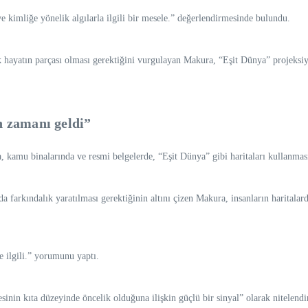
ve kimliğe yönelik algılarla ilgili bir mesele.” değerlendirmesinde bulundu.
k hayatın parçası olması gerektiğini vurgulayan Makura, “Eşit Dünya” projeksiyo
n zamanı geldi”
kamu binalarında ve resmi belgelerde, “Eşit Dünya” gibi haritaları kullanması 
a farkındalık yaratılması gerektiğinin altını çizen Makura, insanların haritalard
e ilgili.” yorumunu yaptı.
sinin kıta düzeyinde öncelik olduğuna ilişkin güçlü bir sinyal” olarak nitele