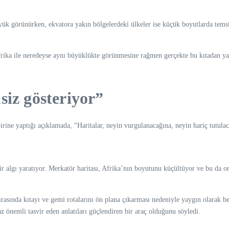
ük görünürken, ekvatora yakın bölgelerdeki ülkeler ise küçük boyutlarda temsil
frika ile neredeyse aynı büyüklükte görünmesine rağmen gerçekte bu kıtadan ya
siz gösteriyor”
ne yaptığı açıklamada, “Haritalar, neyin vurgulanacağına, neyin hariç tutulaca
 algı yaratıyor. Merkatör haritası, Afrika’nın boyutunu küçültüyor ve bu da on
sında kıtayı ve gemi rotalarını ön plana çıkarması nedeniyle yaygın olarak b
 önemli tasvir eden anlatıları güçlendiren bir araç olduğunu söyledi.