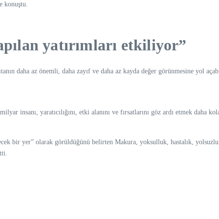
de konuştu.
apılan yatırımları etkiliyor”
tanın daha az önemli, daha zayıf ve daha az kayda değer görünmesine yol açabil
ar insanı, yaratıcılığını, etki alanını ve fırsatlarını göz ardı etmek daha kola
cek bir yer” olarak görüldüğünü belirten Makura, yoksulluk, hastalık, yolsuzluk 
ti.