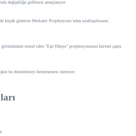
mda değişikliğe gidilmesi amaçlanıyor.
ilde küçük gösteren Merkatör Projeksiyonu’ndan uzaklaşılmasını
eli görünümünü temsil eden “Eşit Dünya” projeksiyonunun küresel çapta
işkin bu düzenlemeyi benimsemesi isteniyor.
ları
ı.