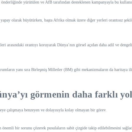
n önderliğinde yürütülen ve AfB tarafından desteklenen kampanyayla bu kullanı
yapay olarak büyütürken, başta Afrika olmak üzere diğer yerleri orantısız şek
ükleri arasındaki orantıyı koruyarak Dünya’nın görsel açıdan daha adil ve deng
rumların yanı sıra Birleşmiş Milletler (BM) gibi mekanizmaların da haritaya il
nya’yı görmenin daha farklı yol
meye çalışmaya benzeyen ve dolayısıyla kolay olmayan bir görev.
 önemli bir sorunu çözerek pusulaların sabit çizgide takip edilebilmesini sağlad