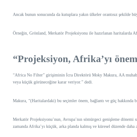
Ancak bunun sonucunda da kutuplara yakın ülkeler orantısız şekilde büy
Örneğin, Grönland, Merkatör Projeksiyonu ile hazırlanan haritalarda A
“Projeksiyon, Afrika’yı önem
“Africa No Filter” girişiminin İcra Direktörü Moky Makura, AA muhabiri
veya küçük görüneceğine karar veriyor.” dedi.
Makura, “(Haritalardaki) bu seçimler önem, bağlantı ve güç hakkında bir
Merkatör Projeksiyonu’nun, Avrupa’nın sömürgeci genişleme dönemi sıra
zamanda Afrika’yı küçük, arka planda kalmış ve küresel düzende daha az