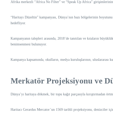
Afrika merkezli “Africa No Filter” ve “Speak Up Africa” girişimlerini
“Haritayı Düzeltin” kampanyası, Dünya’nın bazı bölgelerinin boyutunu 
hedefliyor.
Kampanyanın talepleri arasında, 2018’de tanıtılan ve kıtaların büyükl
benimsenmesi bulunuyor.
Kampanya kapsamında, okulların, medya kuruluşlarının, uluslararası ku
Merkatör Projeksiyonu ve Dü
Dünya’yı haritaya dökmek, bir topu kağıt parçasıyla kırıştırmadan ört
Haritacı Gerardus Mercator’un 1569 tarihli projeksiyonu, denizciler için