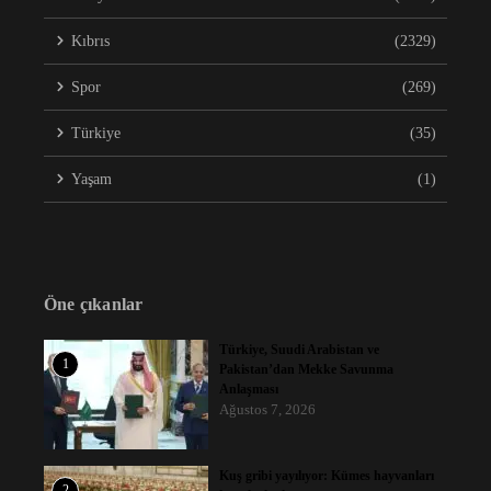
Kıbrıs
(2329)
Spor
(269)
Türkiye
(35)
Yaşam
(1)
Öne çıkanlar
Türkiye, Suudi Arabistan ve
1
Pakistan’dan Mekke Savunma
Anlaşması
Ağustos 7, 2026
Kuş gribi yayılıyor: Kümes hayvanları
2