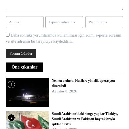
Daha sonraki yorumlarımda kullanılması için adım, e-posta adresim
ve site adresim bu tarayıcıya kaydedilsin.
Öne çıkanlar
Yemen ordusu, Husilere yönelik operasyon
1
düzenledi
Ağustos 8, 2026
Suudi Arabistan’daki simge yapılar Türkiye,
2
Suudi Arabistan ve Pakistan bayraklarıyla
ışıklandırıldı