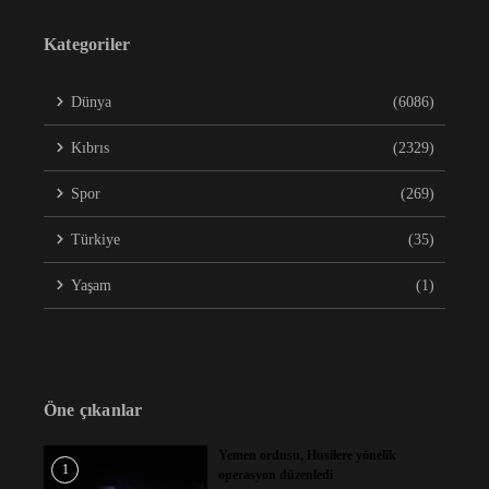
Kategoriler
Dünya
(6086)
Kıbrıs
(2329)
Spor
(269)
Türkiye
(35)
Yaşam
(1)
Öne çıkanlar
Yemen ordusu, Husilere yönelik
1
operasyon düzenledi