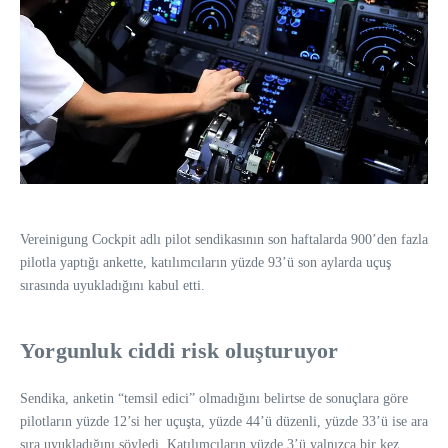
Vereinigung Cockpit adlı pilot sendikasının son haftalarda 900’den fazla
pilotla yaptığı ankette, katılımcıların yüzde 93’ü son aylarda uçuş
sırasında uyukladığını kabul etti.
Yorgunluk ciddi risk oluşturuyor
Sendika, anketin “temsil edici” olmadığını belirtse de sonuçlara göre
pilotların yüzde 12’si her uçuşta, yüzde 44’ü düzenli, yüzde 33’ü ise ara
sıra uyukladığını söyledi. Katılımcıların yüzde 3’ü yalnızca bir kez,