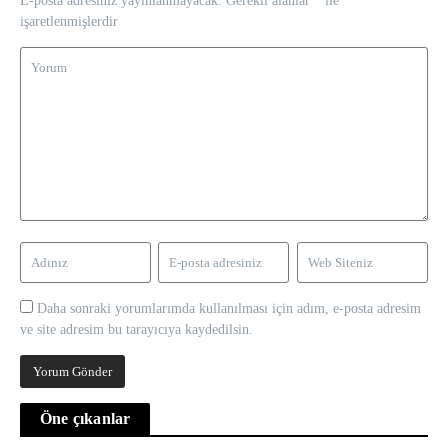
E-posta adresiniz yayınlanmayacak.
Gerekli alanlar
*
ile
işaretlenmişlerdir
Daha sonraki yorumlarımda kullanılması için adım, e-posta adresim
ve site adresim bu tarayıcıya kaydedilsin.
Öne çıkanlar