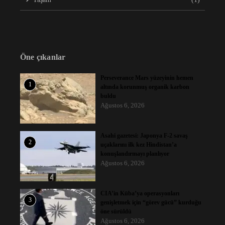
Öne çıkanlar
Perseverance Mars yüzeyinin hemen
1
altında korunmuş organik karbon
buldu
Ağustos 6, 2026
Asahi gazetesi: Japonya F-2 savaş
2
uçaklarını ilk kez Hindistan’a
konuşlandırmayı planlıyor
Ağustos 6, 2026
CIA’in Küba’ya operasyonları
3
genişletmek için “görev gücü” kurduğu
öne sürüldü
Ağustos 6, 2026