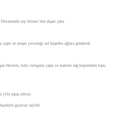
 Devamında top Alonso’dan dışarı çıktı.
u yaptı ve meşin yuvarlağı sol köşeden ağlara gönderdi.
uşan Havertz, kafa vuruşunu yaptı ve kalenin sağ köşesinden topu
 (10) takip ediyor.
çesiyle geçersiz sayıldı.