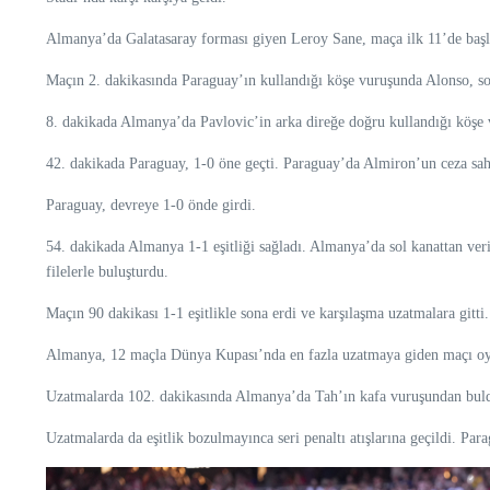
Almanya’da Galatasaray forması giyen Leroy Sane, maça ilk 11’de başl
Maçın 2. dakikasında Paraguay’ın kullandığı köşe vuruşunda Alonso, so
8. dakikada Almanya’da Pavlovic’in arka direğe doğru kullandığı köşe v
42. dakikada Paraguay, 1-0 öne geçti. Paraguay’da Almiron’un ceza saha
Paraguay, devreye 1-0 önde girdi.
54. dakikada Almanya 1-1 eşitliği sağladı. Almanya’da sol kanattan veri
filelerle buluşturdu.
Maçın 90 dakikası 1-1 eşitlikle sona erdi ve karşılaşma uzatmalara gitti.
Almanya, 12 maçla Dünya Kupası’nda en fazla uzatmaya giden maçı oyna
Uzatmalarda 102. dakikasında Almanya’da Tah’ın kafa vuruşundan bulduğ
Uzatmalarda da eşitlik bozulmayınca seri penaltı atışlarına geçildi. Para