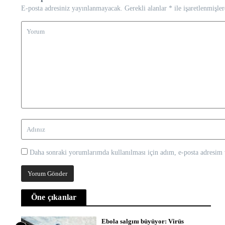
E-posta adresiniz yayınlanmayacak.
Gerekli alanlar
*
ile işaretlenmişler
Daha sonraki yorumlarımda kullanılması için adım, e-posta adresim v
Öne çıkanlar
Ebola salgını büyüyor: Virüs