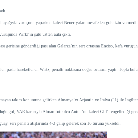
adı.
l ayağıyla vuruşunu yaparken kaleci Neuer yakın mesafeden gole izin vermedi.
uruşunda Wirtz’in şutu üstten auta çıktı.
sı gerisine gönderdiği pası alan Galarza’nın sert ortasına Enciso, kafa vuruşun
len pasla hareketlenen Wirtz, penaltı noktasına doğru ortasını yaptı. Topla bul
yan takım konumuna gelirken Almanya’yı Arjantin ve İtalya (11) ile İngiltere
u gol, VAR kararıyla Alman futbolcu Anton’un kaleci Gill’i engellediği gerek
guay, seri penaltı atışlarında 4-3 galip gelerek son 16 turuna yükseldi.