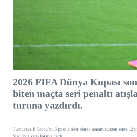
2026 FIFA Dünya Kupası son 
biten maçta seri penaltı atış
turuna yazdırdı.
Turnuvada E Grubu’nu 6 puanla lider olarak tamamladıktan sonra 12 yı
Stadı’nda karşı karşıya geldi.