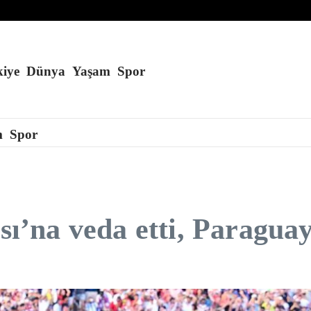
ran’ı cesaretlendirebilir
 kaçmayı başardı
laşması
iye
Dünya
Yaşam
Spor
m
Spor
’na veda etti, Paraguay