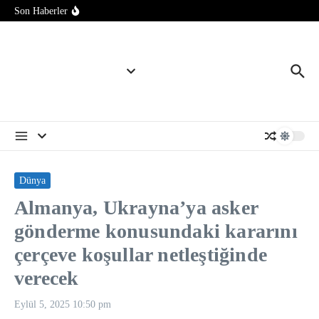
İran ve Umman, Hürmüz Boğazı’nın açılması için anlaşmaya
İçeriğe atla
Son Haberler
çok yakın
ABD Genelkurmay Başkanı Caine’in İran savaşından “çıkış
yolu” aradığı iddia edildi
Dünya nüfusunun yüzde 6’sını oluşturan yerli halklar iklim
değişikliğinin tehdidi altında
Dünya
Almanya, Ukrayna’ya asker
gönderme konusundaki kararını
çerçeve koşullar netleştiğinde
verecek
Eylül 5, 2025
10:50 pm