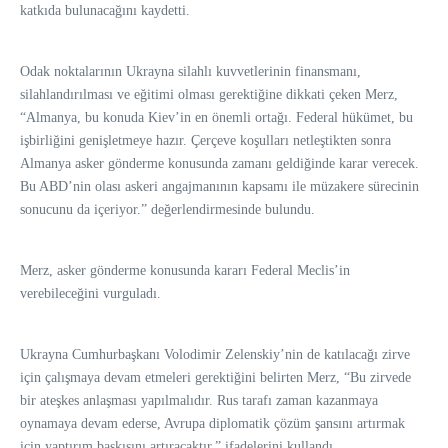
katkıda bulunacağını kaydetti.
Odak noktalarının Ukrayna silahlı kuvvetlerinin finansmanı,
silahlandırılması ve eğitimi olması gerektiğine dikkati çeken Merz,
“Almanya, bu konuda Kiev’in en önemli ortağı. Federal hükümet, bu
işbirliğini genişletmeye hazır. Çerçeve koşulları netleştikten sonra
Almanya asker gönderme konusunda zamanı geldiğinde karar verecek.
Bu ABD’nin olası askeri angajmanının kapsamı ile müzakere sürecinin
sonucunu da içeriyor.” değerlendirmesinde bulundu.
Merz, asker gönderme konusunda kararı Federal Meclis’in
verebileceğini vurguladı.
Ukrayna Cumhurbaşkanı Volodimir Zelenskiy’nin de katılacağı zirve
için çalışmaya devam etmeleri gerektiğini belirten Merz, “Bu zirvede
bir ateşkes anlaşması yapılmalıdır. Rus tarafı zaman kazanmaya
oynamaya devam ederse, Avrupa diplomatik çözüm şansını artırmak
için yaptırım baskısını artıracaktır.” ifadelerini kullandı.