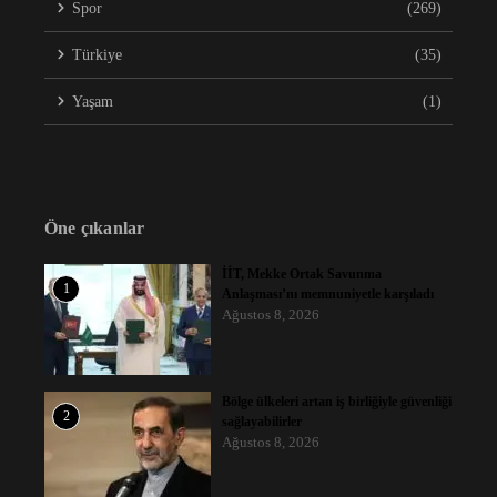
Spor
(269)
Türkiye
(35)
Yaşam
(1)
Öne çıkanlar
İİT, Mekke Ortak Savunma
1
Anlaşması’nı memnuniyetle karşıladı
Ağustos 8, 2026
Bölge ülkeleri artan iş birliğiyle güvenliği
2
sağlayabilirler
Ağustos 8, 2026