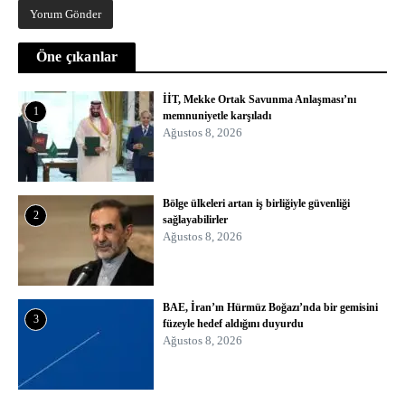
Öne çıkanlar
İİT, Mekke Ortak Savunma Anlaşması’nı
1
memnuniyetle karşıladı
Ağustos 8, 2026
Bölge ülkeleri artan iş birliğiyle güvenliği
2
sağlayabilirler
Ağustos 8, 2026
BAE, İran’ın Hürmüz Boğazı’nda bir gemisini
3
füzeyle hedef aldığını duyurdu
Ağustos 8, 2026