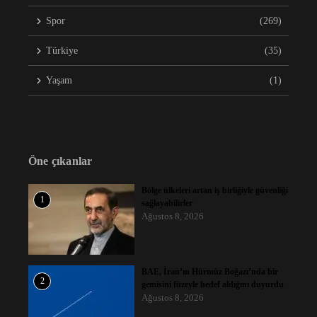
Spor
(269)
Türkiye
(35)
Yaşam
(1)
Öne çıkanlar
Bölge ülkeleri artan iş birliğiyle güvenliği
1
sağlayabilirler
Ağustos 8, 2026
BAE, İran’ın Hürmüz Boğazı’nda bir
2
gemisini füzeyle hedef aldığını duyurdu
Ağustos 8, 2026