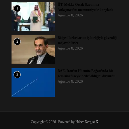
İİT, Mekke Ortak Savunma
1
Anlaşması’nı memnuniyetle karşıladı
Ağustos 8, 2026
Bölge ülkeleri artan iş birliğiyle güvenliği
2
sağlayabilirler
Ağustos 8, 2026
BAE, İran’ın Hürmüz Boğazı’nda bir
3
gemisini füzeyle hedef aldığını duyurdu
Ağustos 8, 2026
Copyright © 2026 | Powered by
Haber Dergisi X