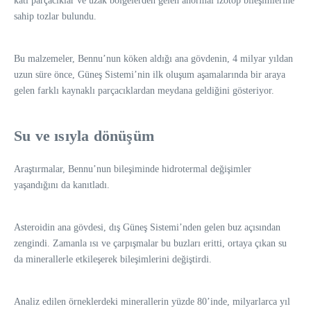
katı parçacıklar ve uzak bölgelerden gelen anormal izotop bileşimlerine
sahip tozlar bulundu.
Bu malzemeler, Bennu’nun köken aldığı ana gövdenin, 4 milyar yıldan
uzun süre önce, Güneş Sistemi’nin ilk oluşum aşamalarında bir araya
gelen farklı kaynaklı parçacıklardan meydana geldiğini gösteriyor.
Su ve ısıyla dönüşüm
Araştırmalar, Bennu’nun bileşiminde hidrotermal değişimler
yaşandığını da kanıtladı.
Asteroidin ana gövdesi, dış Güneş Sistemi’nden gelen buz açısından
zengindi. Zamanla ısı ve çarpışmalar bu buzları eritti, ortaya çıkan su
da minerallerle etkileşerek bileşimlerini değiştirdi.
Analiz edilen örneklerdeki minerallerin yüzde 80’inde, milyarlarca yıl