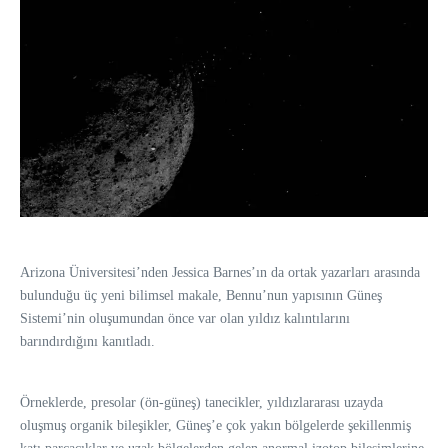
Arizona Üniversitesi’nden Jessica Barnes’ın da ortak yazarları arasında
bulunduğu üç yeni bilimsel makale, Bennu’nun yapısının Güneş
Sistemi’nin oluşumundan önce var olan yıldız kalıntılarını
barındırdığını kanıtladı.
Örneklerde, presolar (ön-güneş) tanecikler, yıldızlararası uzayda
oluşmuş organik bileşikler, Güneş’e çok yakın bölgelerde şekillenmiş