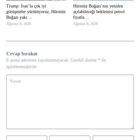
Trump: İran’la çok iyi
Hürmüz Boğazı’nın yeniden
görüşmeler yürütüyoruz, Hürmüz
açılabileceği beklentisi petrol
Boğazı yakı ...
fiyatla ...
Ağustos 6, 2026
Ağustos 6, 2026
Cevap bırakın
E-posta adresiniz yayınlanmayacak.
Gerekli alanlar
*
ile
işaretlenmişlerdir