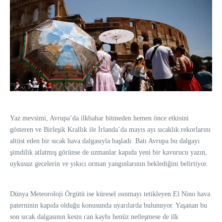
Yaz mevsimi, Avrupa’da ilkbahar bitmeden hemen önce etkisini
gösteren ve Birleşik Krallık ile İrlanda’da mayıs ayı sıcaklık rekorlarını
altüst eden bir sıcak hava dalgasıyla başladı. Batı Avrupa bu dalgayı
şimdilik atlatmış görünse de uzmanlar kapıda yeni bir kavurucu yazın,
uykusuz gecelerin ve yıkıcı orman yangınlarının beklediğini belirtiyor.
Dünya Meteoroloji Örgütü ise küresel ısınmayı tetikleyen El Nino hava
paterninin kapıda olduğu konusunda uyarılarda bulunuyor. Yaşanan bu
son sıcak dalgasının kesin can kaybı henüz netleşmese de ilk