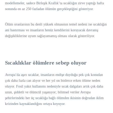
modellemeler, sadece Birleşik Krallık’ta sıcaklığın zirve yaptığı hafta
sonunda en az 250 fazladan ölümün gerçekleştiğini gösteriyor.
Ölüm oranlarının bu denli yüksek olmasının temel nedeni ise sıcaklığın
ani bastırması ve insanların henüz kendilerini koruyacak davranış
değişikliklerine uyum sağlayamamış olması olarak gösteriliyor.
Sıcaklıklar ölümlere sebep oluyor
Avrupa’da aşırı sıcaklar, insanların endişe duyduğu pek çok konudan
çok daha fazla can alıyor ve her yıl on binlerce erken ölüme neden
oluyor. Fosil yakıt kullanımı nedeniyle sıcak dalgaları artık çok daha
uzun, şiddetli ve ölümcül yaşanıyor; bilimsel veriler Avrupa
şehirlerindeki her üç sıcaklığa bağlı ölümden ikisinin doğrudan iklim
krizinden kaynaklandığını ortaya koyuyor.