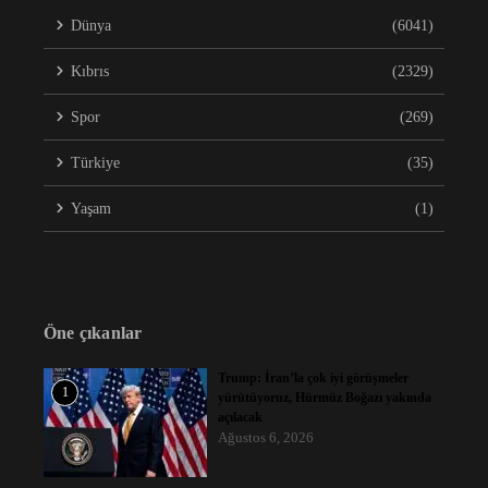
Dünya
(6041)
Kıbrıs
(2329)
Spor
(269)
Türkiye
(35)
Yaşam
(1)
Öne çıkanlar
Trump: İran’la çok iyi görüşmeler
1
yürütüyoruz, Hürmüz Boğazı yakında
açılacak
Ağustos 6, 2026