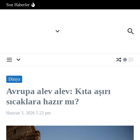
seviyeye ulaştı
İçeriğe atla
Son Haberler
SpaceX roketi Ay’a çarpacak – Son Dakika Haberleri
Yapay zeka bilgisayar korsanlarına avantaj sağlıyor: Kendimizi
nasıl koruyacağız?
NASA Ay Üssü projesinde tarihi eşik: 4 ticari araç final
testlerinde
Dünya
Avrupa alev alev: Kıta aşırı
sıcaklara hazır mı?
Haziran 3, 2026
5:22 pm