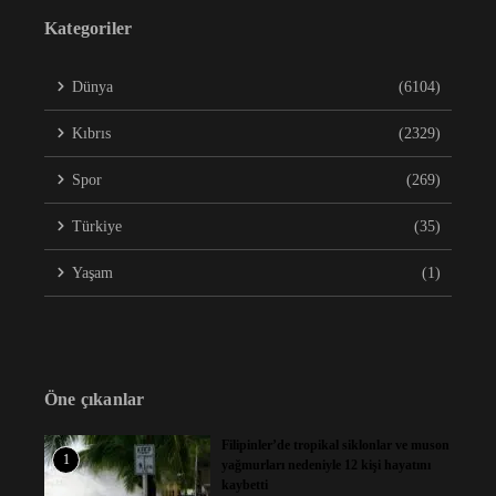
Kategoriler
Dünya
(6104)
Kıbrıs
(2329)
Spor
(269)
Türkiye
(35)
Yaşam
(1)
Öne çıkanlar
Filipinler’de tropikal siklonlar ve muson
1
yağmurları nedeniyle 12 kişi hayatını
kaybetti