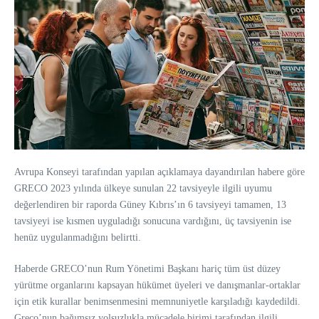
Avrupa Konseyi tarafından yapılan açıklamaya dayandırılan habere göre
GRECO 2023 yılında ülkeye sunulan 22 tavsiyeyle ilgili uyumu
değerlendiren bir raporda Güney Kıbrıs’ın 6 tavsiyeyi tamamen, 13
tavsiyeyi ise kısmen uyguladığı sonucuna vardığını, üç tavsiyenin ise
henüz uygulanmadığını belirtti.
Haberde GRECO’nun Rum Yönetimi Başkanı hariç tüm üst düzey
yürütme organlarını kapsayan hükümet üyeleri ve danışmanlar-ortaklar
için etik kurallar benimsenmesini memnuniyetle karşıladığı kaydedildi.
Greco’nun bağımsız yolsuzlukla mücadele birimi tarafından ilgili