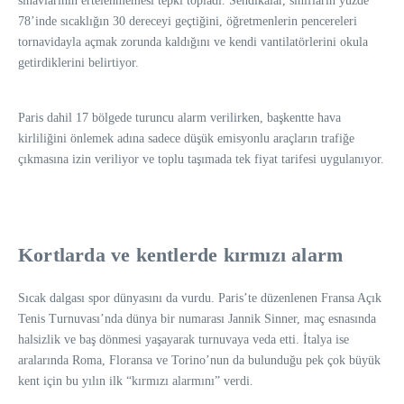
sınavlarının ertelenmemesi tepki topladı. Sendikalar, sınıfların yüzde
78’inde sıcaklığın 30 dereceyi geçtiğini, öğretmenlerin pencereleri
tornavidayla açmak zorunda kaldığını ve kendi vantilatörlerini okula
getirdiklerini belirtiyor.
Paris dahil 17 bölgede turuncu alarm verilirken, başkentte hava
kirliliğini önlemek adına sadece düşük emisyonlu araçların trafiğe
çıkmasına izin veriliyor ve toplu taşımada tek fiyat tarifesi uygulanıyor.
Kortlarda ve kentlerde kırmızı alarm
Sıcak dalgası spor dünyasını da vurdu. Paris’te düzenlenen Fransa Açık
Tenis Turnuvası’nda dünya bir numarası Jannik Sinner, maç esnasında
halsizlik ve baş dönmesi yaşayarak turnuvaya veda etti. İtalya ise
aralarında Roma, Floransa ve Torino’nun da bulunduğu pek çok büyük
kent için bu yılın ilk “kırmızı alarmını” verdi.