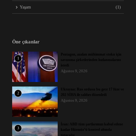
Yaşam
(1)
Öne çıkanlar
Pentagon, azalan mühimmat stoku için
1
savunma şirketlerinden hızlanmalarını
istedi
Ağustos 9, 2026
Ukrayna: Rus ordusu bu gece 17 füze ve
2
202 SİHA ile saldırı düzenledi
Ağustos 9, 2026
İran: ABD tüm şartlarımızı kabul edene
3
kadar Hürmüz’ü kontrol altında
tutacağız