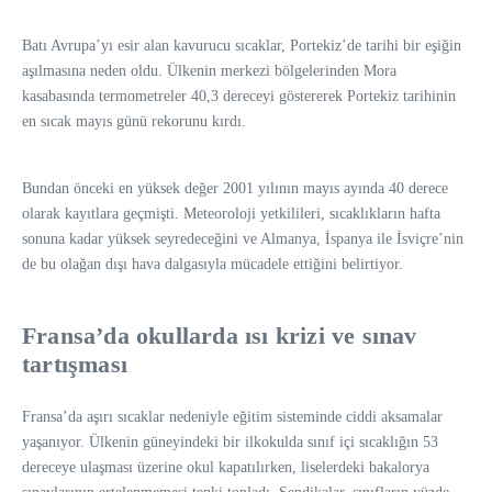
Batı Avrupa’yı esir alan kavurucu sıcaklar, Portekiz’de tarihi bir eşiğin
aşılmasına neden oldu. Ülkenin merkezi bölgelerinden Mora
kasabasında termometreler 40,3 dereceyi göstererek Portekiz tarihinin
en sıcak mayıs günü rekorunu kırdı.
Bundan önceki en yüksek değer 2001 yılının mayıs ayında 40 derece
olarak kayıtlara geçmişti. Meteoroloji yetkilileri, sıcaklıkların hafta
sonuna kadar yüksek seyredeceğini ve Almanya, İspanya ile İsviçre’nin
de bu olağan dışı hava dalgasıyla mücadele ettiğini belirtiyor.
Fransa’da okullarda ısı krizi ve sınav
tartışması
Fransa’da aşırı sıcaklar nedeniyle eğitim sisteminde ciddi aksamalar
yaşanıyor. Ülkenin güneyindeki bir ilkokulda sınıf içi sıcaklığın 53
dereceye ulaşması üzerine okul kapatılırken, liselerdeki bakalorya