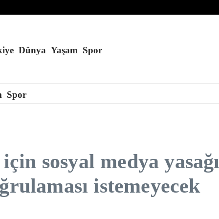
eğini söyledi
iye
Dünya
Yaşam
Spor
m
Spor
ı için sosyal medya yasa
oğrulaması istemeyecek