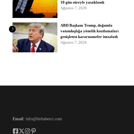
10 gün süreyle yasaklandı
Ağustos 7, 2026
ABD Başkanı Trump, doğumla
3
vatandaşlığa yönelik kısıtlamaları
genişleten kararnameler imzaladı
Ağustos 7, 2026
Email
: info@birhaberci.com