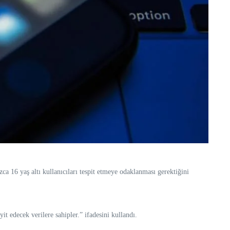
a 16 yaş altı kullanıcıları tespit etmeye odaklanması gerektiğini
t edecek verilere sahipler.” ifadesini kullandı.