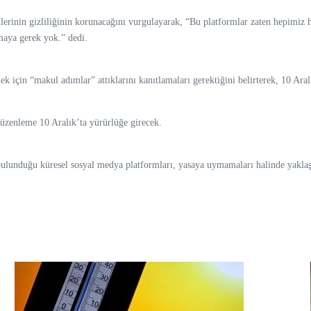
rilerinin gizliliğinin korunacağını vurgulayarak, “Bu platformlar zaten hepimi
maya gerek yok.” dedi.
mek için “makul adımlar” attıklarını kanıtlamaları gerektiğini belirterek, 10 Ar
düzenleme 10 Aralık’ta yürürlüğe girecek.
ulunduğu küresel sosyal medya platformları, yasaya uymamaları halinde yaklaşı