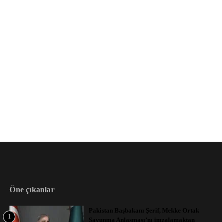
Öne çıkanlar
Pakistan Başbakanı Şerif, Mekke Ortak
1
Savunma Anlaşması’nı imzalamaktan