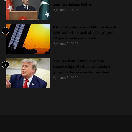
onur duyduğunu belirtti
Ağustos 8, 2026
KKTC’de yüksek sıcaklıklar nedeniyle
2
öğle saatlerinde açık alanda çalışmak
10 gün süreyle yasaklandı
Ağustos 7, 2026
ABD Başkanı Trump, doğumla
3
vatandaşlığa yönelik kısıtlamaları
genişleten kararnameler imzaladı
Ağustos 7, 2026