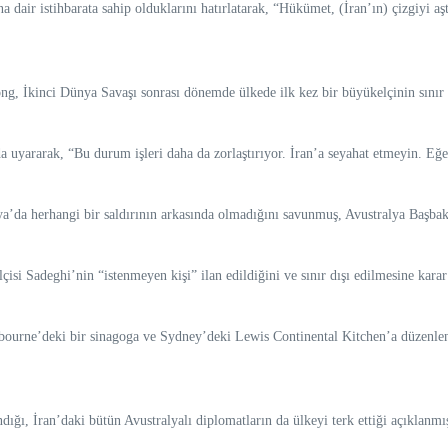
dair istihbarata sahip olduklarını hatırlatarak, “Hükümet, (İran’ın) çizgiyi aşt
ong, İkinci Dünya Savaşı sonrası dönemde ülkede ilk kez bir büyükelçinin sınır dı
uyararak, “Bu durum işleri daha da zorlaştırıyor. İran’a seyahat etmeyin. Eğer
ya’da herhangi bir saldırının arkasında olmadığını savunmuş, Avustralya Başbaka
si Sadeghi’nin “istenmeyen kişi” ilan edildiğini ve sınır dışı edilmesine karar
ourne’deki bir sinagoga ve Sydney’deki Lewis Continental Kitchen’a düzenlene
dığı, İran’daki bütün Avustralyalı diplomatların da ülkeyi terk ettiği açıklanmış