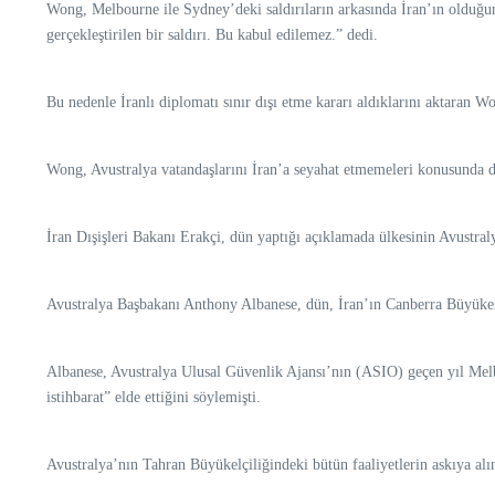
Wong, Melbourne ile Sydney’deki saldırıların arkasında İran’ın olduğuna 
gerçekleştirilen bir saldırı. Bu kabul edilemez.” dedi.
Bu nedenle İranlı diplomatı sınır dışı etme kararı aldıklarını aktaran W
Wong, Avustralya vatandaşlarını İran’a seyahat etmemeleri konusunda da 
İran Dışişleri Bakanı Erakçi, dün yaptığı açıklamada ülkesinin Avustral
Avustralya Başbakanı Anthony Albanese, dün, İran’ın Canberra Büyükelçi
Albanese, Avustralya Ulusal Güvenlik Ajansı’nın (ASIO) geçen yıl Melb
istihbarat” elde ettiğini söylemişti.
Avustralya’nın Tahran Büyükelçiliğindeki bütün faaliyetlerin askıya alın