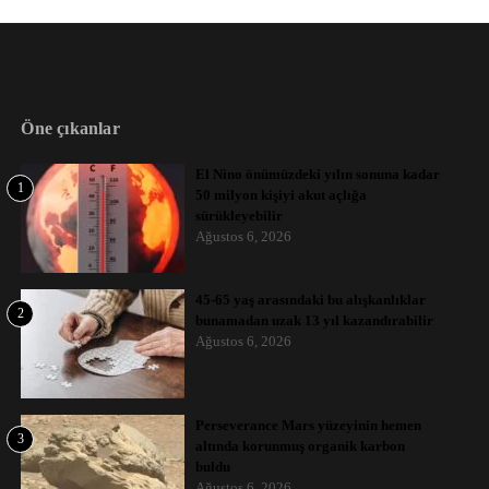
Öne çıkanlar
El Nino önümüzdeki yılın sonuna kadar
1
50 milyon kişiyi akut açlığa
sürükleyebilir
Ağustos 6, 2026
45-65 yaş arasındaki bu alışkanlıklar
2
bunamadan uzak 13 yıl kazandırabilir
Ağustos 6, 2026
Perseverance Mars yüzeyinin hemen
3
altında korunmuş organik karbon
buldu
Ağustos 6, 2026