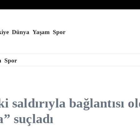
’a konuşlandırmayı planlıyor
kurduğu öne sürüldü
du
iye
Dünya
Yaşam
Spor
m
Spor
i saldırıyla bağlantısı o
a” suçladı