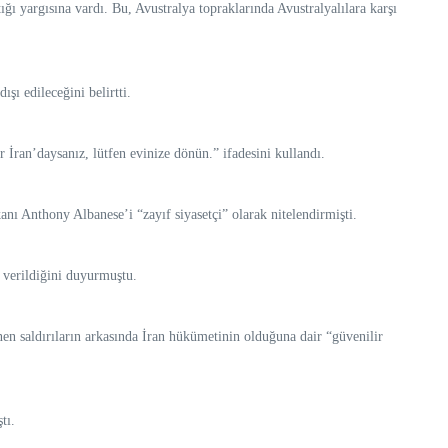
ığı yargısına vardı. Bu, Avustralya topraklarında Avustralyalılara karşı
şı edileceğini belirtti.
 İran’daysanız, lütfen evinize dönün.” ifadesini kullandı.
nı Anthony Albanese’i “zayıf siyasetçi” olarak nitelendirmişti.
 verildiğini duyurmuştu.
n saldırıların arkasında İran hükümetinin olduğuna dair “güvenilir
tı.