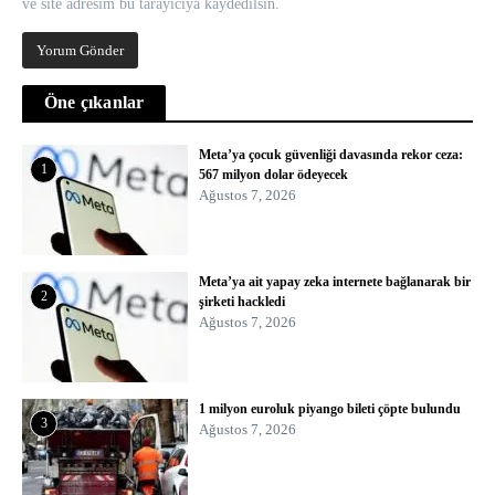
ve site adresim bu tarayıcıya kaydedilsin.
Öne çıkanlar
Meta’ya çocuk güvenliği davasında rekor ceza:
1
567 milyon dolar ödeyecek
Ağustos 7, 2026
Meta’ya ait yapay zeka internete bağlanarak bir
2
şirketi hackledi
Ağustos 7, 2026
1 milyon euroluk piyango bileti çöpte bulundu
3
Ağustos 7, 2026