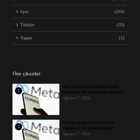
Spor
(269)
Türkiye
(35)
Yaşam
(1)
Öne çıkanlar
Meta’ya çocuk güvenliği davasında
1
rekor ceza: 567 milyon dolar ödeyecek
Ağustos 7, 2026
Meta’ya ait yapay zeka internete
2
bağlanarak bir şirketi hackledi
Ağustos 7, 2026