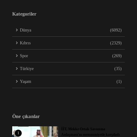
Kategoriler
Dünya
(6092)
Kıbrıs
(2329)
Spor
(269)
Türkiye
(35)
Yaşam
(1)
Öne çıkanlar
İİT, Mekke Ortak Savunma
1
Anlaşması’nı memnuniyetle karşıladı