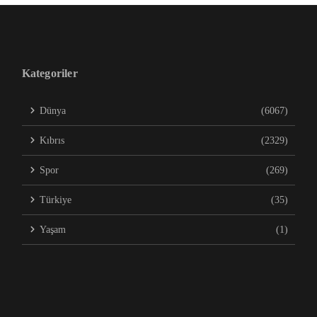
Kategoriler
Dünya
(6067)
Kıbrıs
(2329)
Spor
(269)
Türkiye
(35)
Yaşam
(1)