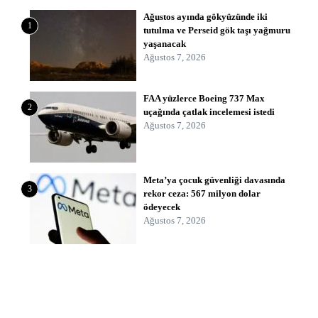
Ağustos ayında gökyüzünde iki
1
tutulma ve Perseid gök taşı yağmuru
yaşanacak
Ağustos 7, 2026
FAA yüzlerce Boeing 737 Max
2
uçağında çatlak incelemesi istedi
Ağustos 7, 2026
Meta’ya çocuk güvenliği davasında
3
rekor ceza: 567 milyon dolar
ödeyecek
Ağustos 7, 2026