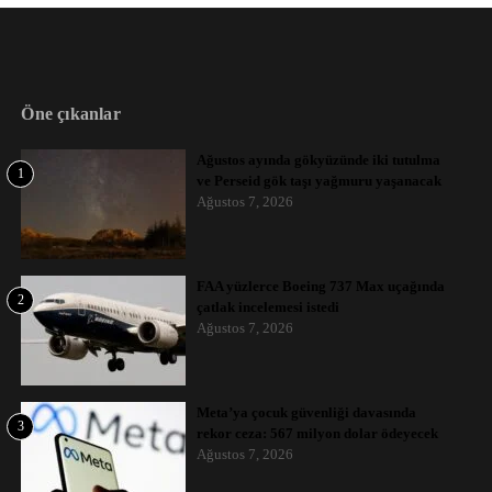
Öne çıkanlar
Ağustos ayında gökyüzünde iki tutulma
1
ve Perseid gök taşı yağmuru yaşanacak
Ağustos 7, 2026
FAA yüzlerce Boeing 737 Max uçağında
2
çatlak incelemesi istedi
Ağustos 7, 2026
Meta’ya çocuk güvenliği davasında
3
rekor ceza: 567 milyon dolar ödeyecek
Ağustos 7, 2026