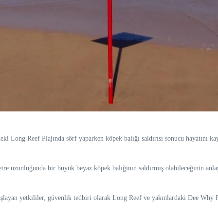
i Long Reef Plajında sörf yaparken köpek balığı saldırısı sonucu hayatını kay
 metre uzunluğunda bir büyük beyaz köpek balığının saldırmış olabileceğinin anlaş
aşlayan yetkililer, güvenlik tedbiri olarak Long Reef ve yakınlardaki Dee Why P