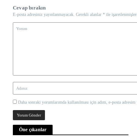
Cevap bırakın
E-posta adresiniz yayınlanmayacak.
Gerekli alanlar
*
ile işaretlenmişler
Daha sonraki yorumlarımda kullanılması için adım, e-posta adresim v
Öne çıkanlar