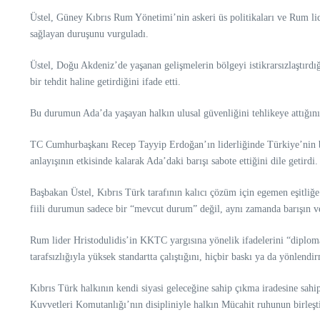
Üstel, Güney Kıbrıs Rum Yönetimi’nin askeri üs politikaları ve Rum lid
sağlayan duruşunu vurguladı.
Üstel, Doğu Akdeniz’de yaşanan gelişmelerin bölgeyi istikrarsızlaştırdı
bir tehdit haline getirdiğini ifade etti.
Bu durumun Ada’da yaşayan halkın ulusal güvenliğini tehlikeye attığını 
TC Cumhurbaşkanı Recep Tayyip Erdoğan’ın liderliğinde Türkiye’nin bölg
anlayışının etkisinde kalarak Ada’daki barışı sabote ettiğini dile getirdi.
Başbakan Üstel, Kıbrıs Türk tarafının kalıcı çözüm için egemen eşitliğ
fiili durumun sadece bir “mevcut durum” değil, aynı zamanda barışın ve 
Rum lider Hristodulidis’in KKTC yargısına yönelik ifadelerini “diplomat
tarafsızlığıyla yüksek standartta çalıştığını, hiçbir baskı ya da yönlend
Kıbrıs Türk halkının kendi siyasi geleceğine sahip çıkma iradesine sah
Kuvvetleri Komutanlığı’nın disipliniyle halkın Mücahit ruhunun birleştiğ