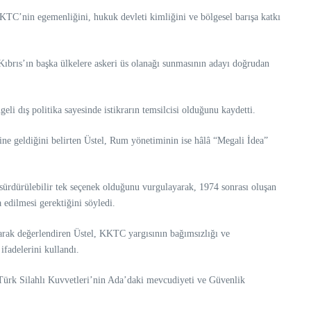
KKTC’nin egemenliğini, hukuk devleti kimliğini ve bölgesel barışa katkı
 Kıbrıs’ın başka ülkelere askeri üs olanağı sunmasının adayı doğrudan
i dış politika sayesinde istikrarın temsilcisi olduğunu kaydetti.
ine geldiğini belirten Üstel, Rum yönetiminin ise hâlâ “Megali İdea”
sürdürülebilir tek seçenek olduğunu vurgulayarak, 1974 sonrası oluşan
 edilmesi gerektiğini söyledi.
olarak değerlendiren Üstel, KKTC yargısının bağımsızlığı ve
ifadelerini kullandı.
, Türk Silahlı Kuvvetleri’nin Ada’daki mevcudiyeti ve Güvenlik