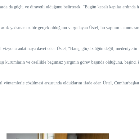
arda da güçlü ve dirayetli olduğunu belirterek, “Bugün kapalı kapılar ardında h
ın artık yadsınamaz bir gerçek olduğunu vurgulayan Üstel, bu yapının tanınması
 vizyonu anlatmaya davet eden Üstel, “Barış; güçsüzlüğün değil, medeniyetin ve
ı kurumların ve özellikle bağımsız yargının görev başında olduğunu, beşinci kol
l yöntemlerle çözülmesi arzusunda olduklarını ifade eden Üstel, Cumhurbaşkanı E