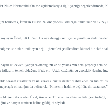
er Nikos Hristodulidis’in son açıklamalarıyla ilgili yaptığı değerlendirmede, 
ğını belirterek, İsrail’in Filistin halkına yönelik saldırgan tutumunun ve Güney
söyleyen Üstel, KKTC’nin Türkiye ile eşgüdüm içinde yürüttüğü akılcı ve dengel
esel sorunları tetikleyen değil, çözümleri şekillendiren küresel bir aktör hal
e dayalı iki devletli yapıyı savunduğunu ve bu yaklaşımın hem gerçekçi hem de 
istikrarın temeli olduğunu ifade etti. Üstel, çözümün bu gerçeklik üzerine inşa
ik nezaket kurallarını ve uluslararası hukuk ilkelerini ihlal eden bir tutum” 
irmeye açık olmadığını da belirterek, “Kimsenin haddine değildir, dil uzatamaz.” 
ip olduğunu ifade eden Üstel, Anavatan Türkiye’nin etkin ve fiili garantörlüğü
ini ve barışın teminatı haline geldiğini söyledi.