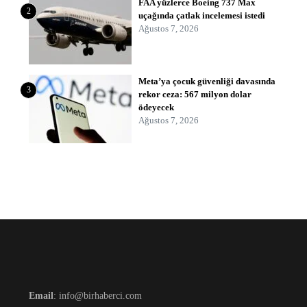
FAA yüzlerce Boeing 737 Max
2
uçağında çatlak incelemesi istedi
Ağustos 7, 2026
Meta’ya çocuk güvenliği davasında
3
rekor ceza: 567 milyon dolar
ödeyecek
Ağustos 7, 2026
Email
: info@birhaberci.com