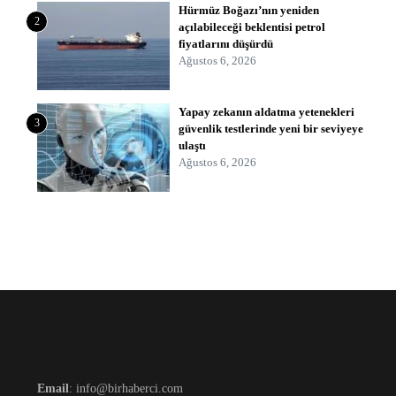
Hürmüz Boğazı’nın yeniden
2
açılabileceği beklentisi petrol
fiyatlarını düşürdü
Ağustos 6, 2026
Yapay zekanın aldatma yetenekleri
3
güvenlik testlerinde yeni bir seviyeye
ulaştı
Ağustos 6, 2026
Email
: info@birhaberci.com