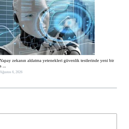
Yapay zekanın aldatma yetenekleri güvenlik testlerinde yeni bir
s ...
Ağustos 6, 2026