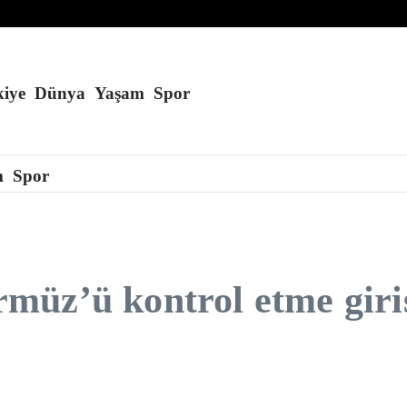
 nasıl koruyacağız?
nde
iye
Dünya
Yaşam
Spor
m
Spor
müz’ü kontrol etme giri