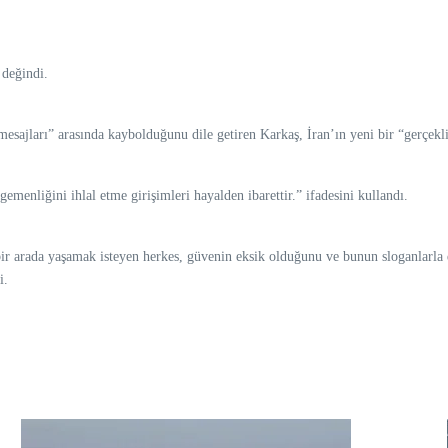
 değindi.
esajları” arasında kaybolduğunu dile getiren Karkaş, İran’ın yeni bir “gerçekl
enliğini ihlal etme girişimleri hayalden ibarettir.” ifadesini kullandı.
r arada yaşamak isteyen herkes, güvenin eksik olduğunu ve bunun sloganlarla 
i.