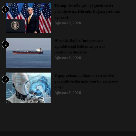
Trump: İran’la çok iyi görüşmeler
1
yürütüyoruz, Hürmüz Boğazı yakında
açılacak
Ağustos 6, 2026
Hürmüz Boğazı’nın yeniden
2
açılabileceği beklentisi petrol
fiyatlarını düşürdü
Ağustos 6, 2026
Yapay zekanın aldatma yetenekleri
3
güvenlik testlerinde yeni bir seviyeye
ulaştı
Ağustos 6, 2026