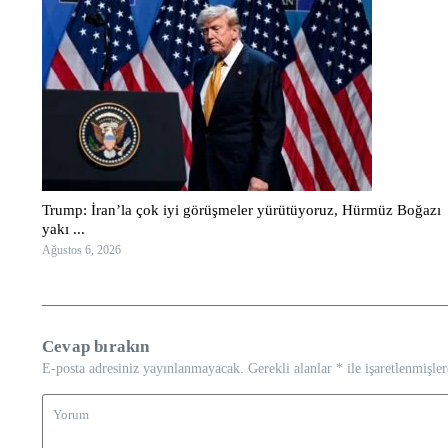
Trump: İran’la çok iyi görüşmeler yürütüyoruz, Hürmüz Boğazı
yakı ...
Ağustos 6, 2026
Cevap bırakın
E-posta adresiniz yayınlanmayacak.
Gerekli alanlar
*
ile işaretlenmişler