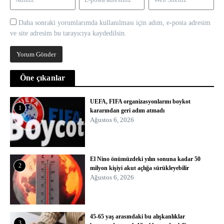
Daha sonraki yorumlarımda kullanılması için adım, e-posta adresim
ve site adresim bu tarayıcıya kaydedilsin.
Öne çıkanlar
UEFA, FIFA organizasyonlarını boykot
1
kararından geri adım atmadı
Ağustos 6, 2026
El Nino önümüzdeki yılın sonuna kadar 50
2
milyon kişiyi akut açlığa sürükleyebilir
Ağustos 6, 2026
45-65 yaş arasındaki bu alışkanlıklar
3