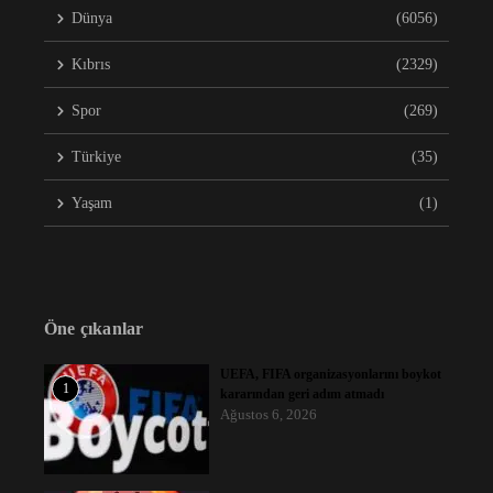
Dünya
(6056)
Kıbrıs
(2329)
Spor
(269)
Türkiye
(35)
Yaşam
(1)
Öne çıkanlar
UEFA, FIFA organizasyonlarını boykot
1
kararından geri adım atmadı
Ağustos 6, 2026