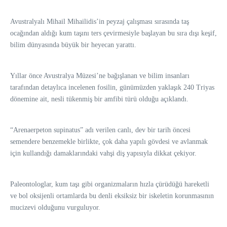
Avustralyalı Mihail Mihailidis’in peyzaj çalışması sırasında taş
ocağından aldığı kum taşını ters çevirmesiyle başlayan bu sıra dışı keşif,
bilim dünyasında büyük bir heyecan yarattı.
Yıllar önce Avustralya Müzesi’ne bağışlanan ve bilim insanları
tarafından detaylıca incelenen fosilin, günümüzden yaklaşık 240 Triyas
dönemine ait, nesli tükenmiş bir amfibi türü olduğu açıklandı.
“Arenaerpeton supinatus” adı verilen canlı, dev bir tarih öncesi
semendere benzemekle birlikte, çok daha yapılı gövdesi ve avlanmak
için kullandığı damaklarındaki vahşi diş yapısıyla dikkat çekiyor.
Paleontologlar, kum taşı gibi organizmaların hızla çürüdüğü hareketli
ve bol oksijenli ortamlarda bu denli eksiksiz bir iskeletin korunmasının
mucizevi olduğunu vurguluyor.